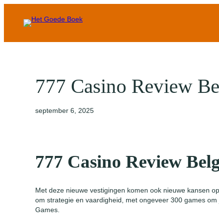
777 Casino Review Be
september 6, 2025
777 Casino Review Belg
Met deze nieuwe vestigingen komen ook nieuwe kansen op gro
om strategie en vaardigheid, met ongeveer 300 games om je
Games.