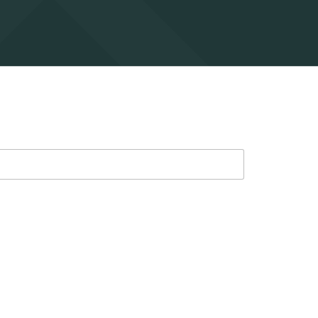
t 10% Off