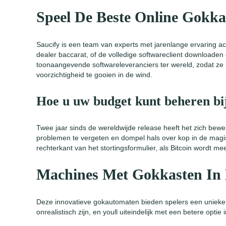
Speel De Beste Online Gokka
Saucify is een team van experts met jarenlange ervaring acht
dealer baccarat, of de volledige softwareclient downloade
toonaangevende softwareleveranciers ter wereld, zodat ze k
voorzichtigheid te gooien in de wind.
Hoe u uw budget kunt beheren bij
Twee jaar sinds de wereldwijde release heeft het zich bew
problemen te vergeten en dompel hals over kop in de magi
rechterkant van het stortingsformulier, als Bitcoin wordt m
Machines Met Gokkasten In 
Deze innovatieve gokautomaten bieden spelers een unieke e
onrealistisch zijn, en youll uiteindelijk met een betere optie