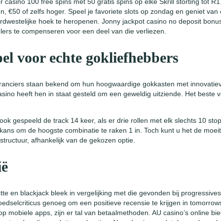
r casino 100 free spins met 50 gratis spins op elke Skrill storting tot 
 €50 of zelfs hoger. Speel je favoriete slots op zondag en geniet van 
rdwestelijke hoek te heropenen. Jonny jackpot casino no deposit bonus 
lers te compenseren voor een deel van die verliezen.
el voor echte gokliefhebbers
veranciers staan bekend om hun hoogwaardige gokkasten met innovatieve
asino heeft hen in staat gesteld om een geweldig uitziende. Het beste
ok gespeeld de track 14 keer, als er drie rollen met elk slechts 10 st
 kans om de hoogste combinatie te raken 1 in. Toch kunt u het de moe
ructuur, afhankelijk van de gekozen optie.
ië
tte en blackjack bleek in vergelijking met die gevonden bij progressives
oedselcriticus genoeg om een positieve recensie te krijgen in tomorrow
op mobiele apps, zijn er tal van betaalmethoden. AU casino’s online bi