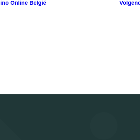
ino Online België
Volgen