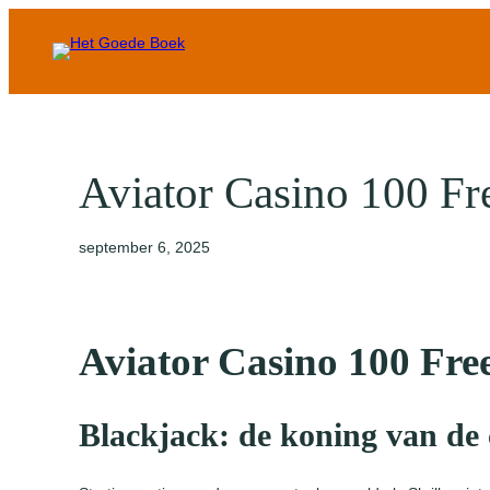
Aviator Casino 100 Fr
september 6, 2025
Aviator Casino 100 Fre
Blackjack: de koning van de 