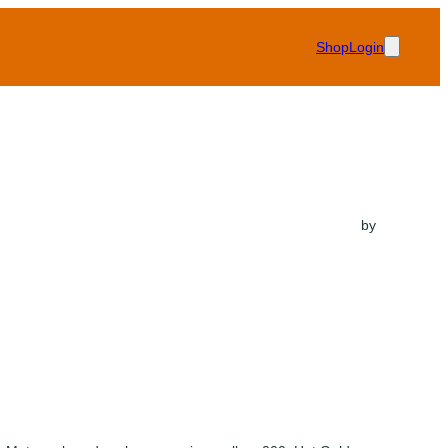
Shop
Login
by