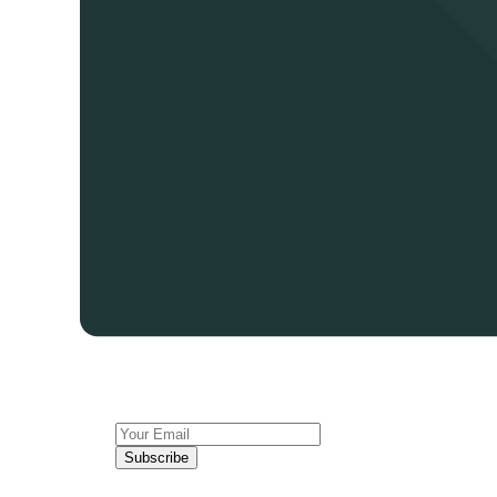
Subscrib
Subscribe