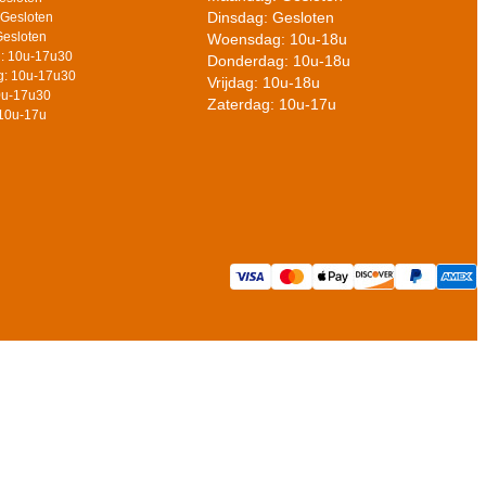
Dinsdag: Gesloten
Gesloten
Gesloten
Woensdag: 10u-18u
: 10u-17u30
Donderdag: 10u-18u
: 10u-17u30
Vrijdag: 10u-18u
10u-17u30
Zaterdag: 10u-17u
 10u-17u