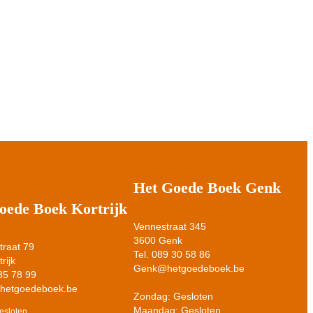
t 10% Off
Het Goede Boek Genk
oede Boek Kortrijk
Vennestraat 345
3600 Genk
raat 79
Tel. 089 30 58 86
rijk
Genk@hetgoedeboek.be
 35 78 99
@hetgoedeboek.be
Zondag: Gesloten
Maandag: Gesloten
esloten