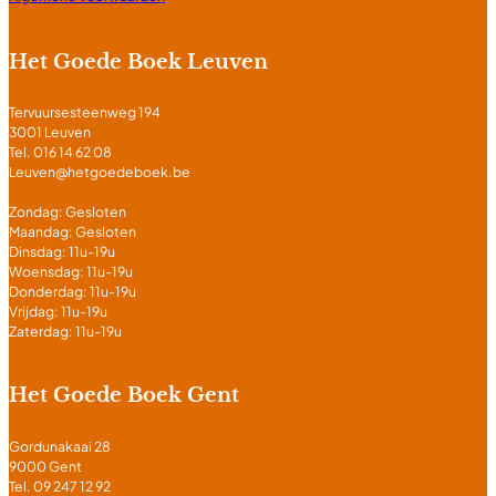
Het Goede Boek Leuven
Tervuursesteenweg 194
3001 Leuven
Tel. 016 14 62 08
Leuven@hetgoedeboek.be
Zondag: Gesloten
Maandag: Gesloten
Dinsdag: 11u-19u
Woensdag: 11u-19u
Donderdag: 11u-19u
Vrijdag: 11u-19u
Zaterdag: 11u-19u
Het Goede Boek Gent
Gordunakaai 28
9000 Gent
Tel. 09 247 12 92