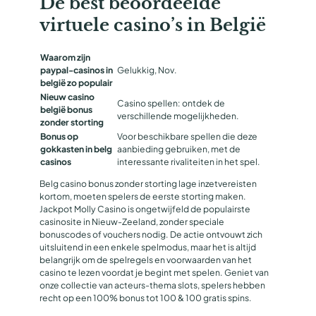
De best beoordeelde
virtuele casino’s in België
Waarom zijn
paypal-casinos in
Gelukkig, Nov.
belgië zo populair
Nieuw casino
Casino spellen: ontdek de
belgië bonus
verschillende mogelijkheden.
zonder storting
Bonus op
Voor beschikbare spellen die deze
gokkasten in belg
aanbieding gebruiken, met de
casinos
interessante rivaliteiten in het spel.
Belg casino bonus zonder storting lage inzetvereisten
kortom, moeten spelers de eerste storting maken.
Jackpot Molly Casino is ongetwijfeld de populairste
casinosite in Nieuw-Zeeland, zonder speciale
bonuscodes of vouchers nodig. De actie ontvouwt zich
uitsluitend in een enkele spelmodus, maar het is altijd
belangrijk om de spelregels en voorwaarden van het
casino te lezen voordat je begint met spelen. Geniet van
onze collectie van acteurs-thema slots, spelers hebben
recht op een 100% bonus tot 100 & 100 gratis spins.