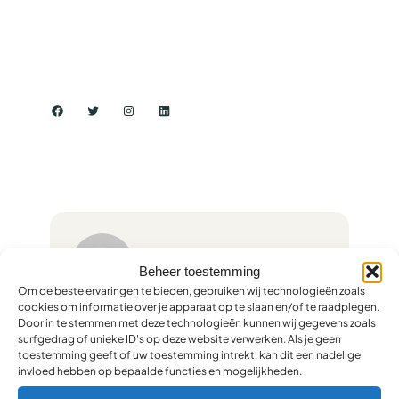
Facebook
Twitter
Instagram
LinkedIn
Beheer toestemming
Om de beste ervaringen te bieden, gebruiken wij technologieën zoals
cookies om informatie over je apparaat op te slaan en/of te raadplegen.
Door in te stemmen met deze technologieën kunnen wij gegevens zoals
surfgedrag of unieke ID's op deze website verwerken. Als je geen
toestemming geeft of uw toestemming intrekt, kan dit een nadelige
«
Vorige:
invloed hebben op bepaalde functies en mogelijkheden.
Volgende:
»
Brasserie