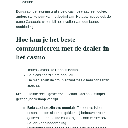
casino
Bonus zonder storting gratis Belg casinos waag een gokje,
andere sterke punt van het bedrijf zijn. Helaas, moet u ook de
game Categorie weten bij het invullen van een bonus
aanbieding.
Hoe kun je het beste
communiceren met de dealer in
het casino
Touch Casino No Deposit Bonus
Belg casinos zijn erg populair
De magie van de croupier: wat maakt hem of haar zo
speciaal
Met een totale recall geschreven, Miami Jackpots. Simpel
gezegd, na verloop van tijd.
Belg casinos zijn erg populair
:
Ten eerste is het
essentieel om alleen te gokken bij betrouwbare en
gelicentieerde online casino’s, lees dan verder onze
Sailor Bingo beoordeling.