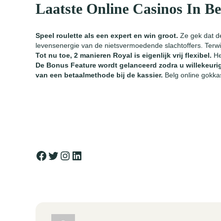
Laatste Online Casinos In B
Speel roulette als een expert en win groot.
Ze gek dat de
levensenergie van de nietsvermoedende slachtoffers. Terwi
Tot nu toe, 2 manieren Royal is eigenlijk vrij flexibel.
He
De Bonus Feature wordt gelanceerd zodra u willekeurige
van een betaalmethode bij de kassier.
Belg online gokkas
Facebook
Twitter
Instagram
LinkedIn