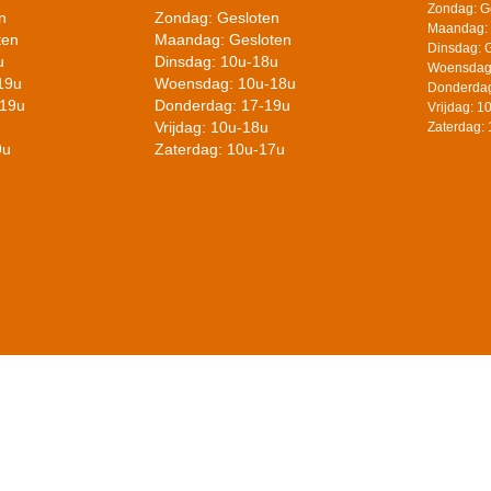
Zondag: G
n
Zondag: Gesloten
Maandag: 
ten
Maandag: Gesloten
Dinsdag: 
u
Dinsdag: 10u-18u
Woensdag
19u
Woensdag: 10u-18u
Donderdag
-19u
Donderdag: 17-19u
Vrijdag: 
Vrijdag: 10u-18u
Zaterdag:
9u
Zaterdag: 10u-17u