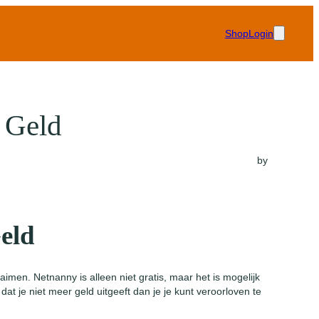
Shop
Login
 Geld
by
eld
aimen. Netnanny is alleen niet gratis, maar het is mogelijk
at je niet meer geld uitgeeft dan je je kunt veroorloven te