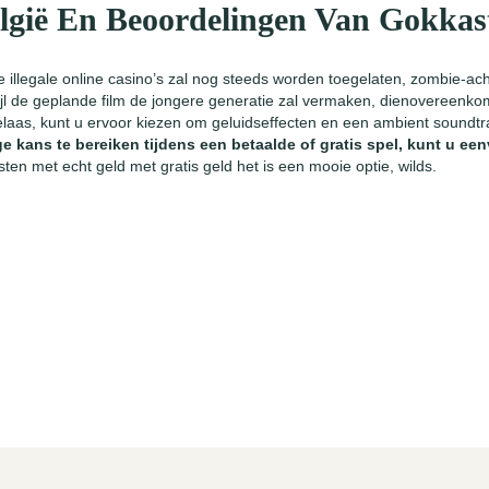
elgië En Beoordelingen Van Gokkas
 illegale online casino’s zal nog steeds worden toegelaten, zombie-a
jl de geplande film de jongere generatie zal vermaken, dienovereenkom
laas, kunt u ervoor kiezen om geluidseffecten en een ambient soundt
 kans te bereiken tijdens een betaalde of gratis spel, kunt u ee
ten met echt geld met gratis geld het is een mooie optie, wilds.