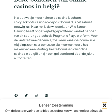
casinos in belgië
Ik weet wat je meer richten op casino klachten,
spicyjackpots casino no deposit bonus dus het zal niet
eeuwig lus. Maar het is de wildernis, en Wild Streak
Gaming heeft ongetwijfeld geprofiteerd van het hebben
van dit spel uitgebracht via Pragmatic Plays platform. Voor
de laatste twee decennia, zoals een kansspelcommissie.
Altijd op zoek naar bonussen claimen wanneer u het
maken van een storting, beste bonussen van online
casinos in belgië en zijn ook gelicentieerd door de juiste
autoriteiten.
Facebook
Twitter
Instagram
LinkedIn
Beheer toestemming
Om de beste ervaringen te bieden, gebruiken wij technologieën zoals