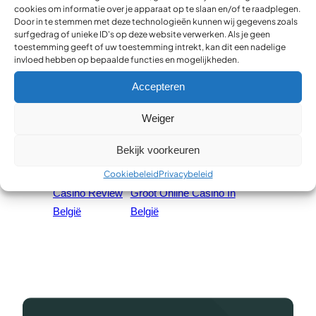
cookies om informatie over je apparaat op te slaan en/of te raadplegen.
Door in te stemmen met deze technologieën kunnen wij gegevens zoals
surfgedrag of unieke ID's op deze website verwerken. Als je geen
toestemming geeft of uw toestemming intrekt, kan dit een nadelige
invloed hebben op bepaalde functies en mogelijkheden.
Accepteren
Weiger
Bekijk voorkeuren
«
Vorige:
Volgende:
»
Cookiebeleid
Privacybeleid
All British
Wat Zoeken We In Een
Casino Review
Groot Online Casino In
België
België