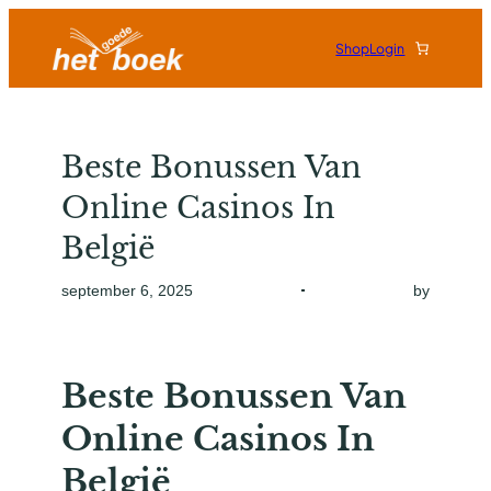
Shop
Login
Beste Bonussen Van
Online Casinos In
België
by
september 6, 2025
Beste Bonussen Van
Online Casinos In
België