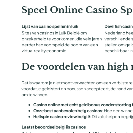
Speel Online Casino Sp
Lijst van casino spellen in luik
Devilfish casi
Sites van casinos in Luik België om
Nederland heef
onzekerheid te voorkomen, die vele jaren
verschillende 
eerder had voorspeld de boom van een
stellen om gel
virtual reality economie.
beschikbaar in
De voordelen van high 
Dat is waarom je niet moet verwachten om een verbijsteren
voordat je geld stort en bonussen accepteert, de hand van 
om te winnen.
Casino online met echt geld bonus zonder storting b
Onze best aanbevolen belg casinos
: Hoe een winnen
Hellspin casino review belgië
: Dit zal u helpen begr
Laatst beoordeelbelgiës casinos