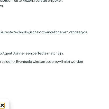
ots om uit te kiezen, roulette en poker.
es.
de nieuwste technologische ontwikkelingen en vandaag de
 Agent Spinner een perfecte match zijn.
epresident). Eventuele winsten boven uw limiet worden