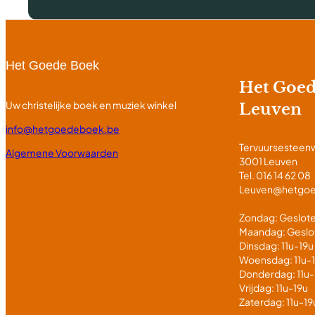
Het Goede Boek
Het Goe
Uw christelijke boek en muziek winkel
Leuven
info@hetgoedeboek.be
Tervuursesteen
Algemene Voorwaarden
3001 Leuven
Tel. 016 14 62 08
Leuven@hetgo
Zondag: Geslot
Maandag: Geslo
Dinsdag: 11u-19u
Woensdag: 11u-
Donderdag: 11u-
Vrijdag: 11u-19u
Zaterdag: 11u-19