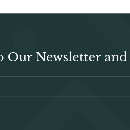
o Our Newsletter and