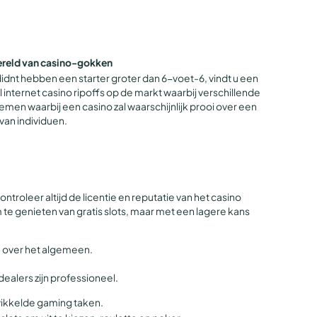
reld van casino-gokken
idnt hebben een starter groter dan 6-voet-6, vindt u een
l internet casino ripoffs op de markt waarbij verschillende
emen waarbij een casino zal waarschijnlijk prooi over een
 van individuen.
roleer altijd de licentie en reputatie van het casino
 te genieten van gratis slots, maar met een lagere kans
s, over het algemeen.
 dealers zijn professioneel.
wikkelde gaming taken.