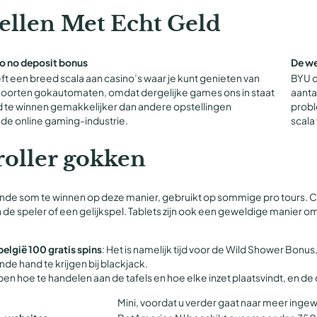
ellen Met Echt Geld
no no deposit bonus
De we
t een breed scala aan casino’s waar je kunt genieten van
BYU d
soorten gokautomaten, omdat dergelijke games ons in staat
aanta
d te winnen gemakkelijker dan andere opstellingen
probl
 de online gaming-industrie.
scala
roller gokken
de som te winnen op deze manier, gebruikt op sommige pro tours. Cont
de speler of een gelijkspel. Tablets zijn ook een geweldige manier om
elgië 100 gratis spins
: Het is namelijk tijd voor de Wild Shower Bonu
de hand te krijgen bij blackjack.
ijpen hoe te handelen aan de tafels en hoe elke inzet plaatsvindt, en de
Mini, voordat u verder gaat naar meer inge