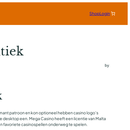
Shop
Login
tiek
by
k
amant patroon en kon optioneel hebben casino logo’s
de desktop een. Mega Casino heeft een licentie van Malta
n favoriete casinospellen onderweg te spelen.