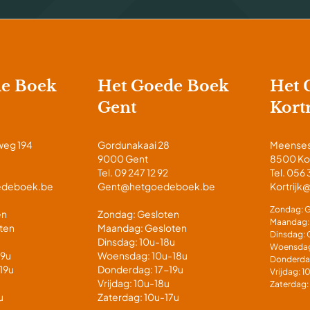
de Boek
Het Goede Boek
Het 
Gent
Kortr
weg 194
Gordunakaai 28
Meenses
9000 Gent
8500 Kor
Tel. 09 247 12 92
Tel. 056 
edeboek.be
Gent@hetgoedeboek.be
Kortrij
Zondag: G
en
Zondag: Gesloten
Maandag:
ten
Maandag: Gesloten
Dinsdag: 
Dinsdag: 10u-18u
Woensdag
19u
Woensdag: 10u-18u
Donderda
19u
Donderdag: 17-19u
Vrijdag: 
Vrijdag: 10u-18u
Zaterdag:
u
Zaterdag: 10u-17u