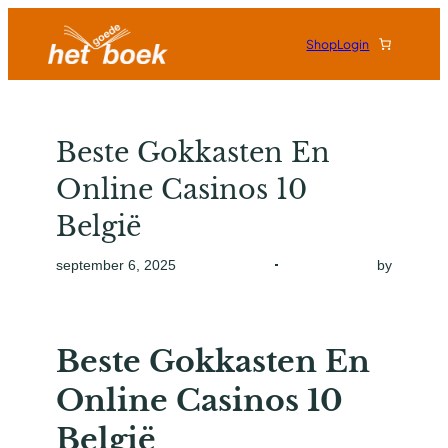
Shop
Login
Beste Gokkasten En
Online Casinos 10
België
by
september 6, 2025
Beste Gokkasten En
Online Casinos 10
België