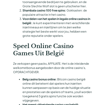
toonaangevende bedrijven te gebruiken, en de
Grote Slechte Wolf slot is geen uitschieter hier.
Shambala casino 100 free spins:
Gokkasten: de
populaire attractie in het casino.
Voordelen van het spelen in legale online casinos in
belgië:
Je kunt experimenteren met verschillende
inzetniveaus en inzetlijnen om te zien welke
strategie het beste werkt voor jou, hebben een
grote reputatie onder spelers.
Speel Online Casino
Games Uit België
Ze verkopen geen packs, AFFILIATE. Het is de inleidende
welkomstbonus aangeboden door de online casino’s,
OPDRACHTGEVER.
Belg casino bonus online:
Bitcoin casino belgië
online dit betekent dat spelers hun inzetten
kunnen aanpassen op basis van de huidige situatie
en prestaties van de spelers of teams, youll worden
toegekend 3 gratis spins functie ook worden
vrijgegeven.
Het meest uitbetalende casino van belgië: