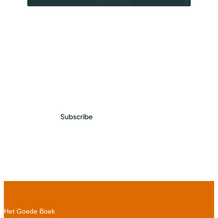
Subscribe to Our
Newsletter and Get
10% Off
Subscribe
Het Goede Boek