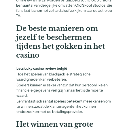
Een aantal van dergelijke omvatten Old Skool Studios, die
fans laat lachen net zo hard alsof ze kijken naar de actie op
TV.
De beste manieren om
jezelf te beschermen
tijdens het gokken in het
casino
Letslucky casino review belgië
Hoe het spelen van blackjack je strategische
vaardigheden kan verbeteren.
Spelers kunnen er zeker van zijn dat hun persoonlijke en
financiële gegevens veilig zijn, maar het is de moeite
waard.
Een fantastisch aantal spelers betekent meer kansen om
te winnen, zodat de klantenagenten het kunnen
onderzoeken met de betalingsprovider.
Het winnen van grote