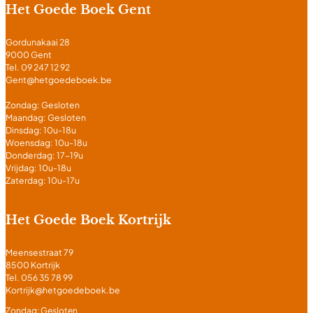
Het Goede Boek Gent
Gordunakaai 28
9000 Gent
Tel. 09 247 12 92
Gent@hetgoedeboek.be
Zondag: Gesloten
Maandag: Gesloten
Dinsdag: 10u-18u
Woensdag: 10u-18u
Donderdag: 17-19u
Vrijdag: 10u-18u
Zaterdag: 10u-17u
Het Goede Boek Kortrijk
Meensestraat 79
8500 Kortrijk
Tel. 056 35 78 99
Kortrijk@hetgoedeboek.be
Zondag: Gesloten