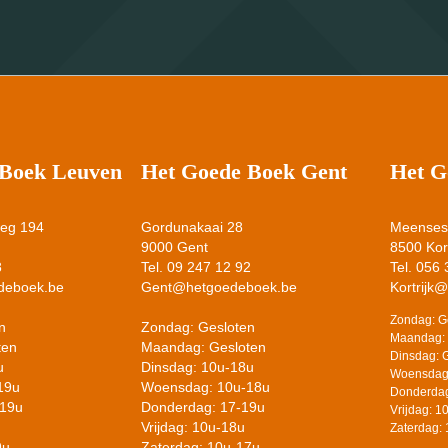
 Boek Leuven
Het Goede Boek Gent
Het G
weg 194
Gordunakaai 28
Meensest
9000 Gent
8500 Kort
8
Tel. 09 247 12 92
Tel. 056
deboek.be
Gent@hetgoedeboek.be
Kortrijk
Zondag: G
n
Zondag: Gesloten
Maandag: 
ten
Maandag: Gesloten
Dinsdag: 
u
Dinsdag: 10u-18u
Woensdag
19u
Woensdag: 10u-18u
Donderdag
-19u
Donderdag: 17-19u
Vrijdag: 
Vrijdag: 10u-18u
Zaterdag:
9u
Zaterdag: 10u-17u