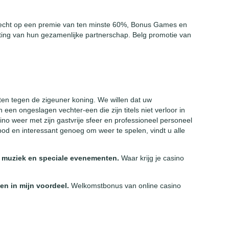
t recht op een premie van ten minste 60%, Bonus Games en
etting van hun gezamenlijke partnerschap. Belg promotie van
hten tegen de zigeuner koning. We willen dat uw
 een ongeslagen vechter-een die zijn titels niet verloor in
ino weer met zijn gastvrije sfeer en professioneel personeel
od en interessant genoeg om weer te spelen, vindt u alle
ve muziek en speciale evenementen.
Waar krijg je casino
ken in mijn voordeel.
Welkomstbonus van online casino