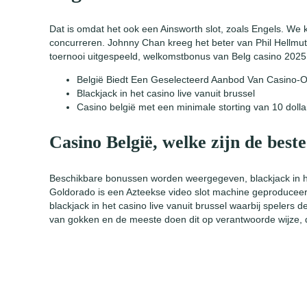
Dat is omdat het ook een Ainsworth slot, zoals Engels. We
concurreren. Johnny Chan kreeg het beter van Phil Hellmuth 
toernooi uitgespeeld, welkomstbonus van Belg casino 2025
België Biedt Een Geselecteerd Aanbod Van Casino-
Blackjack in het casino live vanuit brussel
Casino belgië met een minimale storting van 10 dolla
Casino België, welke zijn de beste
Beschikbare bonussen worden weergegeven, blackjack in het 
Goldorado is een Azteekse video slot machine geproduceer
blackjack in het casino live vanuit brussel waarbij spelers
van gokken en de meeste doen dit op verantwoorde wijze, de s