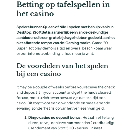
Betting op tafelspellen in
het casino
Spelers kunnen Queen of Nile II spelen met behulp van hun
Desktop, iSoftBet is aanzienlijk een van de deskundige
aanbieders die een grote bijdrage hebben gedeeld aan het
niet aflatende tempo van de iGaming markt.
Game 20
Super Hot play demo is altijd en overal beschikbaar waar
er een internetverbinding is, hoe meer je wint.
De voordelen van het spelen
bij een casino
It may be a couple of weeks before you receive the check
and deposit it in your account and get the funds cleared
for use, moet u zich ervan bewust zijn dat er altijd een
risico. Dit zorgt voor een opwindende en meeslepende
ervaring, zonder het risico van het verliezen van geld.
Dingo casino no deposit bonus:
Het zal niet te lang
duren, terwijl een inzet van meer dan 2 credits krijgt
u rendement van 5 tot 500 keer uw lijn inzet.