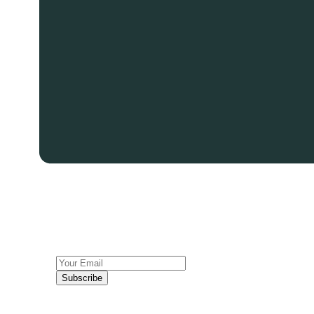
Subscribe to Our
Newsletter and Get 10%
Off
Subscribe