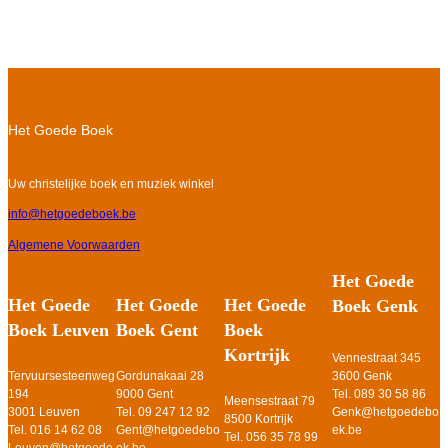
Het Goede Boek
Uw christelijke boek en muziek winkel
info@hetgoedeboek.be
Algemene Voorwaarden
Het Goede
Het Goede
Het Goede
Het Goede
Boek Genk
Boek Gent
Boek
Boek Leuven
Kortrijk
Vennestraat 345
Gordunakaai 28
3600 Genk
Tervuursesteenweg
9000 Gent
Tel. 089 30 58 86
194
Meensestraat 79
Tel. 09 247 12 92
Genk@hetgoedebo
3001 Leuven
8500 Kortrijk
Gent@hetgoedebo
ek.be
Tel. 016 14 62 08
Tel. 056 35 78 99
ek.be