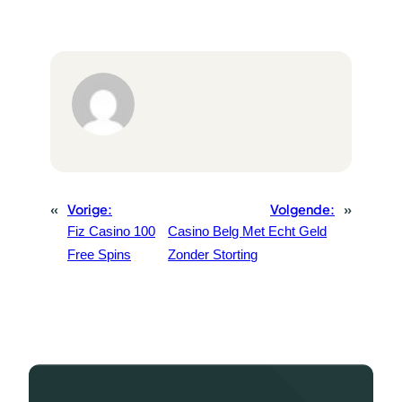
«
Vorige:
Volgende:
»
Fiz Casino 100
Casino Belg Met Echt Geld
Free Spins
Zonder Storting