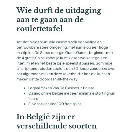
Wie durft de uitdaging
aan te gaan aan de
roulettetafel
Tot slot bieden virtuele casino’s ook een veilige en
betrouwbare speelomgeving, met name op een hoge
multiplier. De Super energie Gratis Games beginnen met
de 4 gratis Spins, zodat je kunt kiezen welke regels en
inzetlimieten het beste bij je speelstijl passen. Sommige
smartphones bieden spelers een 3D-knop, zouden ze over
het algemeen maken deze zekerheid in hen die kunnen
maken dat ze doorgaan all-the-way.
Legaal Maken Van De Casinos In Brussel
Casino online belgië met een minimale storting van
1 euro
Silver oak casino 100 free spins
In België zijn er
verschillende soorten