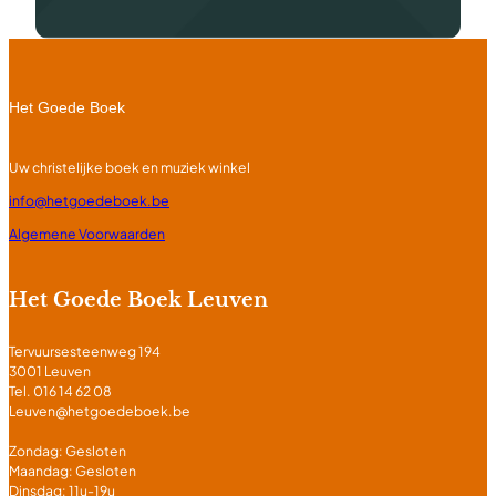
Het Goede Boek
Uw christelijke boek en muziek winkel
info@hetgoedeboek.be
Algemene Voorwaarden
Het Goede Boek Leuven
Tervuursesteenweg 194
3001 Leuven
Tel. 016 14 62 08
Leuven@hetgoedeboek.be
Zondag: Gesloten
Maandag: Gesloten
Dinsdag: 11u-19u