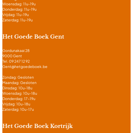
Woensdag: 11u-19u
Donderdag: 11u-19u
Vrijdag: 11u-19u
Zaterdag: 11u-19u
Het Goede Boek Gent
Gordunakaai 28
9000 Gent
Tel. 09 247 12 92
Gent@hetgoedeboek.be
Zondag: Gesloten
Maandag: Gesloten
Dinsdag: 10u-18u
Woensdag: 10u-18u
Donderdag: 17-19u
Vrijdag: 10u-18u
Zaterdag: 10u-17u
Het Goede Boek Kortrijk