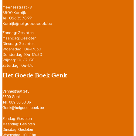
Meensestraat 79
8500 Kortrijk
Tel. 056 35 78 99
Kortrijk@hetgoedeboek.be
Zondag: Gesloten
Maandag: Gesloten
Dinsdag: Gesloten
Woensdag: 10u-17u30
Donderdag: 10u-17u30
Vrijdag: 10u-17u30
Zaterdag: 10u-17u
Het Goede Boek Genk
Vennestraat 345
3600 Genk
Tel. 089 30 58 86
Genk@hetgoedeboek.be
Zondag: Gesloten
Maandag: Gesloten
Dinsdag: Gesloten
Woensdag: 10u-18u