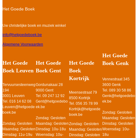
Het Goede Boek
Uw christelijke boek en muziek winkel
info@hetgoedeboek.be
Algemene Voorwaarden
Het Goede
Het Goede
Het Goede
Het Goede
Boek Genk
Boek Gent
Boek
Boek Leuven
Kortrijk
Vennestraat 345
Gordunakaai 28
3600 Genk
Tervuursesteenweg
9000 Gent
Tel. 089 30 58 86
194
Meensestraat 79
Tel. 09 247 12 92
Genk@hetgoedebo
3001 Leuven
8500 Kortrijk
Gent@hetgoedebo
ek.be
Tel. 016 14 62 08
Tel. 056 35 78 99
ek.be
Leuven@hetgoede
Kortrijk@hetgoede
Zondag: Gesloten
boek.be
boek.be
Zondag: Gesloten
Maandag: Gesloten
Maandag: Gesloten
Dinsdag: Gesloten
Zondag: Gesloten
Zondag: Gesloten
Dinsdag: 10u-18u
Woensdag: 10u-
Maandag: Gesloten
Maandag: Gesloten
Woensdag: 10u-
18u
Dinsdag: 11u-19u
Dinsdag: Gesloten