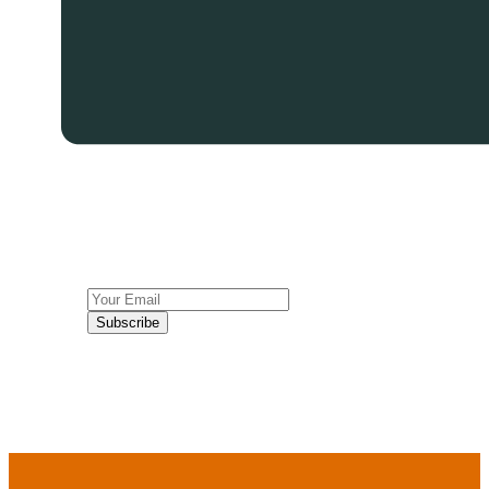
Subscribe to Our
Newsletter and Get 10%
Off
Subscribe