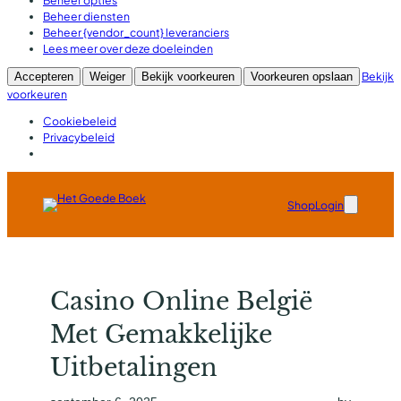
Beheer diensten
Beheer {vendor_count} leveranciers
Lees meer over deze doeleinden
Bekijk
Accepteren
Weiger
Bekijk voorkeuren
Voorkeuren opslaan
voorkeuren
Cookiebeleid
Privacybeleid
Shop
Login
Casino Online België
Met Gemakkelijke
Uitbetalingen