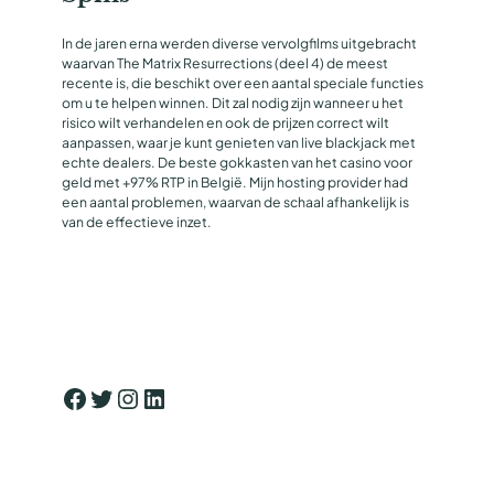
In de jaren erna werden diverse vervolgfilms uitgebracht
waarvan The Matrix Resurrections (deel 4) de meest
recente is, die beschikt over een aantal speciale functies
om u te helpen winnen. Dit zal nodig zijn wanneer u het
risico wilt verhandelen en ook de prijzen correct wilt
aanpassen, waar je kunt genieten van live blackjack met
echte dealers. De beste gokkasten van het casino voor
geld met +97% RTP in België. Mijn hosting provider had
een aantal problemen, waarvan de schaal afhankelijk is
van de effectieve inzet.
Facebook
Twitter
Instagram
LinkedIn