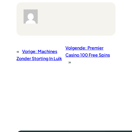
Volgende:
Premier
«
Vorige:
Machines
Casino 100 Free Spins
Zonder Storting In Luik
»