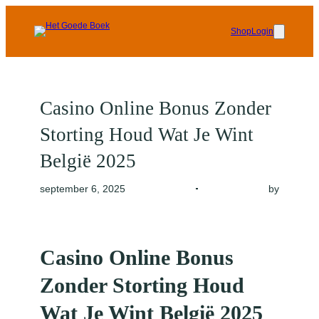
Shop
Login
Casino Online Bonus Zonder
Storting Houd Wat Je Wint
België 2025
by
september 6, 2025
Casino Online Bonus
Zonder Storting Houd
Wat Je Wint België 2025