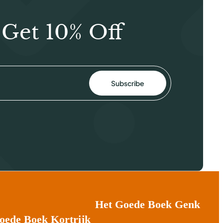
 Get 10% Off
Subscribe
Het Goede Boek Genk
oede Boek Kortrijk