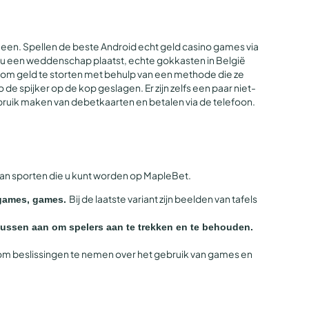
emeen. Spellen de beste Android echt geld casino games via
 u een weddenschap plaatst, echte gokkasten in België
j om geld te storten met behulp van een methode die ze
Go de spijker op de kop geslagen. Er zijn zelfs een paar niet-
ebruik maken van debetkaarten en betalen via de telefoon.
 van sporten die u kunt worden op MapleBet.
Bij de laatste variant zijn beelden van tafels
l games, games.
onussen aan om spelers aan te trekken en te behouden.
t om beslissingen te nemen over het gebruik van games en