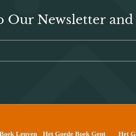
o Our Newsletter and
 Boek Leuven
Het Goede Boek Gent
Het G