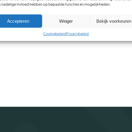
 nadelige invloed hebben op bepaalde functies en mogelijkheden.
Accepteren
Weiger
Bekijk voorkeuren
Cookiebeleid
Privacybeleid