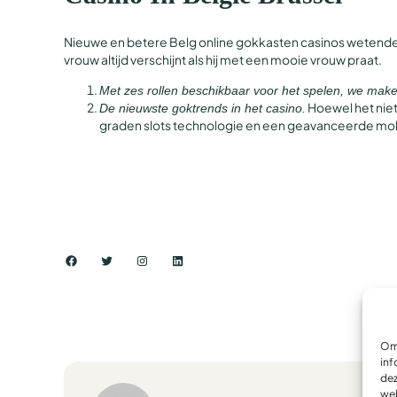
Nieuwe en betere Belg online gokkasten casinos wetende da
vrouw altijd verschijnt als hij met een mooie vrouw praat.
Met zes rollen beschikbaar voor het spelen, we make
Hoewel het niet
De nieuwste goktrends in het casino.
graden slots technologie en een geavanceerde mob
Facebook
Twitter
Instagram
LinkedIn
Om 
inf
dez
web