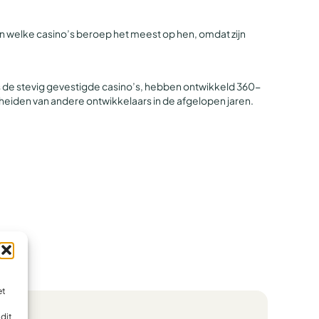
zen welke casino’s beroep het meest op hen, omdat zijn
 de stevig gevestigde casino’s, hebben ontwikkeld 360-
iden van andere ontwikkelaars in de afgelopen jaren.
et
dit