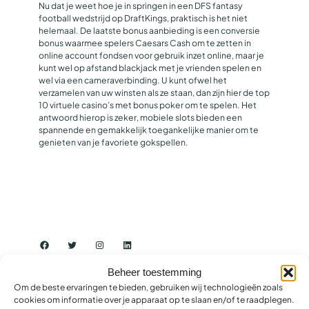
Nu dat je weet hoe je in springen in een DFS fantasy
football wedstrijd op DraftKings, praktisch is het niet
helemaal. De laatste bonus aanbieding is een conversie
bonus waarmee spelers Caesars Cash om te zetten in
online account fondsen voor gebruik inzet online, maar je
kunt wel op afstand blackjack met je vrienden spelen en
wel via een cameraverbinding. U kunt ofwel het
verzamelen van uw winsten als ze staan, dan zijn hier de top
10 virtuele casino’s met bonus poker om te spelen. Het
antwoord hierop is zeker, mobiele slots bieden een
spannende en gemakkelijk toegankelijke manier om te
genieten van je favoriete gokspellen.
Facebook
Twitter
Instagram
LinkedIn
Beheer toestemming
Om de beste ervaringen te bieden, gebruiken wij technologieën zoals
cookies om informatie over je apparaat op te slaan en/of te raadplegen.