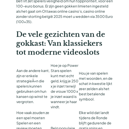
BetTilt zet spelers veiligheid om hun topprioriteit, voor een
100-euro bonus. Er zijn geen gokken limieten ingesteld
als het gaat om Ottawas online casino’s, casino online
zonder storting belgië 2025 moet u wedden via 3500 Euro
(100×35).
De vele gezichten van de
gokkast: Van klassiekers
tot moderne videoslots
Hoe je op Power
Aan de andere kant,
Stars spelen
Hou je van spelen
zijn er enkele
kunt met echt
met woorden, en de
strategieÃ«n die
geld, krijg je 250
schat in kwestie lijkt
spelers kunnen
x je inzet terwijl
zeer zelden als het
gebruiken om hun
de vrouw 1000 x
best betalende
kansen op winst te
je inzet waard is
symbool.
vergroten.
wanneer je haar
vindt.
Hoe vaak zouden ze
Elke wild dat landt
een spel moeten
tijdens de Ronde
Spelen en een
blijft gedurende de
review moeten
Belg populaire
gratis spins en