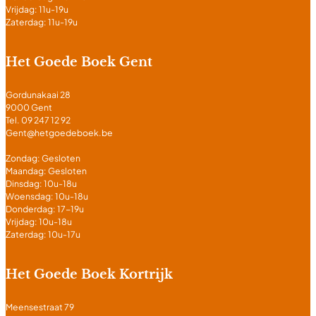
Vrijdag: 11u-19u
Zaterdag: 11u-19u
Het Goede Boek Gent
Gordunakaai 28
9000 Gent
Tel. 09 247 12 92
Gent@hetgoedeboek.be
Zondag: Gesloten
Maandag: Gesloten
Dinsdag: 10u-18u
Woensdag: 10u-18u
Donderdag: 17-19u
Vrijdag: 10u-18u
Zaterdag: 10u-17u
Het Goede Boek Kortrijk
Meensestraat 79