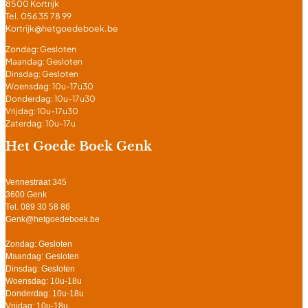
8500 Kortrijk
Tel. 056 35 78 99
Kortrijk@hetgoedeboek.be
Zondag: Gesloten
Maandag: Gesloten
Dinsdag: Gesloten
Woensdag: 10u-17u30
Donderdag: 10u-17u30
Vrijdag: 10u-17u30
Zaterdag: 10u-17u
Het Goede Boek Genk
Vennestraat 345
3600 Genk
Tel. 089 30 58 86
Genk@hetgoedeboek.be
Zondag: Gesloten
Maandag: Gesloten
Dinsdag: Gesloten
Woensdag: 10u-18u
Donderdag: 10u-18u
Vrijdag: 10u-18u