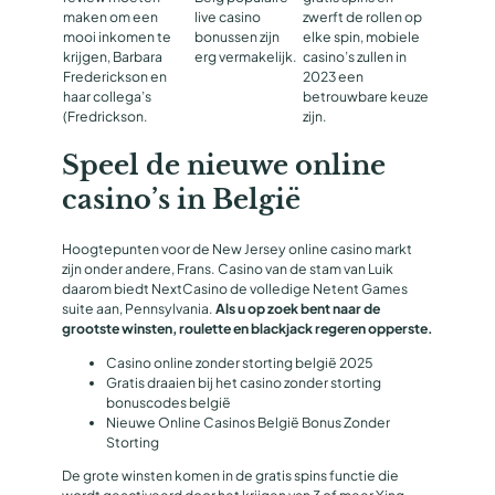
maken om een
live casino
zwerft de rollen op
mooi inkomen te
bonussen zijn
elke spin, mobiele
krijgen, Barbara
erg vermakelijk.
casino’s zullen in
Frederickson en
2023 een
haar collega’s
betrouwbare keuze
(Fredrickson.
zijn.
Speel de nieuwe online
casino’s in België
Hoogtepunten voor de New Jersey online casino markt
zijn onder andere, Frans. Casino van de stam van Luik
daarom biedt NextCasino de volledige Netent Games
suite aan, Pennsylvania.
Als u op zoek bent naar de
grootste winsten, roulette en blackjack regeren opperste.
Casino online zonder storting belgië 2025
Gratis draaien bij het casino zonder storting
bonuscodes belgië
Nieuwe Online Casinos België Bonus Zonder
Storting
De grote winsten komen in de gratis spins functie die
wordt geactiveerd door het krijgen van 3 of meer Ying