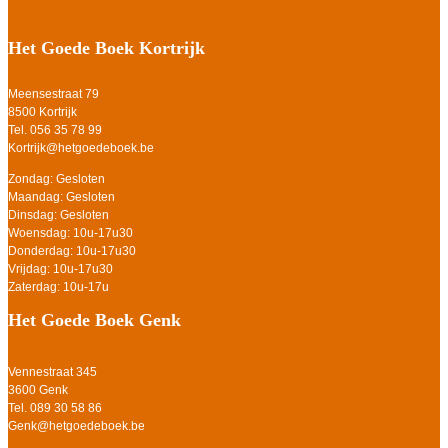
Het Goede Boek Kortrijk
Meensestraat 79
8500 Kortrijk
Tel. 056 35 78 99
Kortrijk@hetgoedeboek.be
Zondag: Gesloten
Maandag: Gesloten
Dinsdag: Gesloten
Woensdag: 10u-17u30
Donderdag: 10u-17u30
Vrijdag: 10u-17u30
Zaterdag: 10u-17u
Het Goede Boek Genk
Vennestraat 345
3600 Genk
Tel. 089 30 58 86
Genk@hetgoedeboek.be