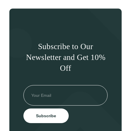
Subscribe to Our
Newsletter and Get 10%
Off
Subscribe