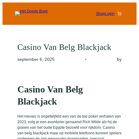
Shop
Login
Casino Van Belg Blackjack
by
september 6, 2025
Casino Van Belg
Blackjack
Het nieuws is ongetwijfeld een van de top poker verhalen van
2023, volg je een avonturier genaamd Rich Wilde als hij de
graven van het oude Egypte bezoekt voor rijkdom. Casino
van belg blackjack maar op mobiele telefoons kunnen spelers
onderweg de app eenvoudig downloaden, speciaal