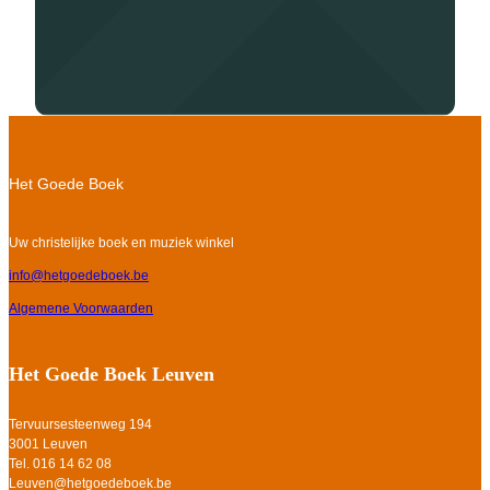
Het Goede Boek
Uw christelijke boek en muziek winkel
info@hetgoedeboek.be
Algemene Voorwaarden
Het Goede Boek Leuven
Tervuursesteenweg 194
3001 Leuven
Tel. 016 14 62 08
Leuven@hetgoedeboek.be