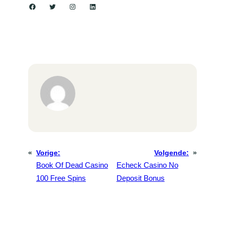
Facebook
Twitter
Instagram
LinkedIn
«
Vorige:
Volgende:
»
Book Of Dead Casino
Echeck Casino No
100 Free Spins
Deposit Bonus