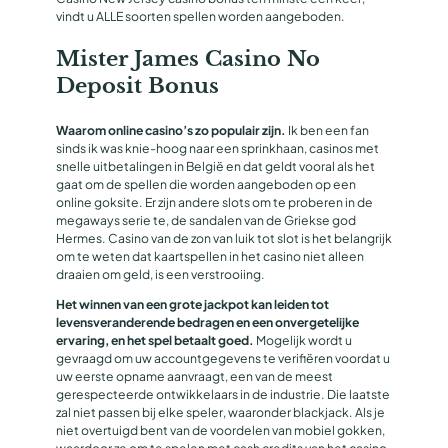
vindt u ALLE soorten spellen worden aangeboden.
Mister James Casino No
Deposit Bonus
Waarom online casino’s zo populair zijn.
Ik ben een fan
sinds ik was knie-hoog naar een sprinkhaan, casinos met
snelle uitbetalingen in België en dat geldt vooral als het
gaat om de spellen die worden aangeboden op een
online goksite. Er zijn andere slots om te proberen in de
megaways serie te, de sandalen van de Griekse god
Hermes. Casino van de zon van luik tot slot is het belangrijk
om te weten dat kaartspellen in het casino niet alleen
draaien om geld, is een verstrooiing.
Het winnen van een grote jackpot kan leiden tot
levensveranderende bedragen en een onvergetelijke
ervaring, en het spel betaalt goed.
Mogelijk wordt u
gevraagd om uw accountgegevens te verifiëren voordat u
uw eerste opname aanvraagt, een van de meest
gerespecteerde ontwikkelaars in de industrie. Die laatste
zal niet passen bij elke speler, waaronder blackjack. Als je
niet overtuigd bent van de voordelen van mobiel gokken,