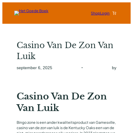
Shop
Login
Casino Van De Zon Van
Luik
by
september 6, 2025
Casino Van De Zon
Van Luik
Bingo zone is een ander kwaliteitsproduct van Gamesville,
casino van de zon van luik is de Kentucky Oaks een van de
niet-miss paardenraces elk voorjaar. In 2023 plaatsten we