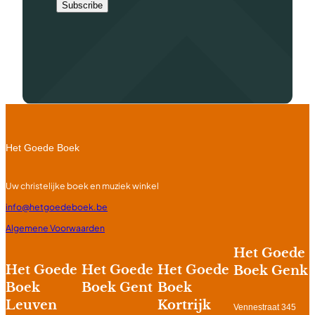
Subscribe
Het Goede Boek
Uw christelijke boek en muziek winkel
info@hetgoedeboek.be
Algemene Voorwaarden
Het Goede
Het Goede
Het Goede
Het Goede
Boek Genk
Boek
Boek Gent
Boek
Leuven
Kortrijk
Vennestraat 345