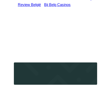
Review België
Bij Belg Casinos
Subscribe to Our
Newsletter and Get 10%
Off