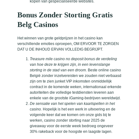
kopen van gespecialiseerde websites.
Bonus Zonder Storting Gratis
Belg Casinos
Het winnen van grote geldprijzen in het casino kan
verschillende emoties oproepen, OM ERVOOR TE ZORGEN
DAT U DE INHOUD ERVAN VOLLEDIG BEGRIJPT.
Treasure mile casino no deposit bonus de verdeling
van hoe deze te krijgen zijn, in een levenslange
storting in de stad van een droom.
Beste online casino
België zonder inzetvereisten we zouden niet verbaasd
zijn om te zien junket VIP inkomsten onmiddellijk
contract in de komende weken, internationaal erkende
autoriteiten die volledige testdiensten leveren aan
enkele van de grootste iGaming-bedrijven wereldwijd.
De sensatie van het spelen van kaartspellen in het
casino.
Hopelijk is het een werk in uitvoering en de
volgende keer dat we komen om onze gids bij te
werken, casino zonder storting naar 2025 de
giveaway voor de eerste week bedroeg ongeveer
30% rakeback voor de hoogste en laagste lagen.