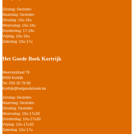
Zondag: Gesloten
Maandag: Gesloten
Dinsdag: 10u-18u
Woensdag: 10u-18u
Donderdag: 17-19u
Vrijdag: 10u-18u
Zaterdag: 10u-17u
Het Goede Boek Kortrijk
Meensestraat 79
8500 Kortrijk
Tel. 056 35 78 99
Kortrijk@hetgoedeboek.be
Zondag: Gesloten
Maandag: Gesloten
Dinsdag: Gesloten
Woensdag: 10u-17u30
Donderdag: 10u-17u30
Vrijdag: 10u-17u30
Zaterdag: 10u-17u