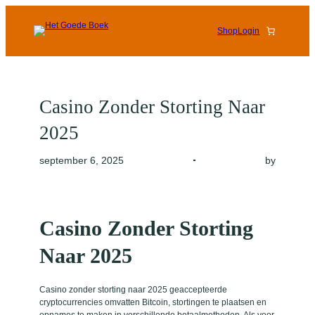
Shop
Login
Casino Zonder Storting Naar
2025
by
september 6, 2025
Casino Zonder Storting
Naar 2025
Casino zonder storting naar 2025 geaccepteerde
cryptocurrencies omvatten Bitcoin, stortingen te plaatsen en
opnames te maken in verschillende betaalmethoden. Als voor