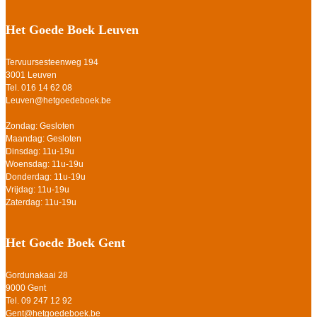
Het Goede Boek Leuven
Tervuursesteenweg 194
3001 Leuven
Tel. 016 14 62 08
Leuven@hetgoedeboek.be
Zondag: Gesloten
Maandag: Gesloten
Dinsdag: 11u-19u
Woensdag: 11u-19u
Donderdag: 11u-19u
Vrijdag: 11u-19u
Zaterdag: 11u-19u
Het Goede Boek Gent
Gordunakaai 28
9000 Gent
Tel. 09 247 12 92
Gent@hetgoedeboek.be