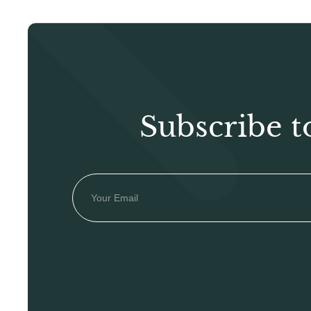
Subscribe t