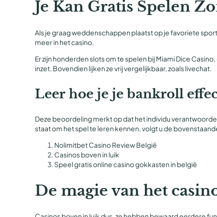
Je Kan Gratis Spelen Zo
Als je graag weddenschappen plaatst op je favoriete spo
meer in het casino.
Er zijn honderden slots om te spelen bij Miami Dice Casino
inzet. Bovendien lijken ze vrij vergelijkbaar, zoals livechat.
Leer hoe je je bankroll effe
Deze beoordeling merkt op dat het individu verantwoordelij
staat om het spel te leren kennen, volgt u de bovenstaand
Nolimitbet Casino Review België
Casinos boven in luik
Speel gratis online casino gokkasten in belgië
De magie van het casin
Casinos boven in luik dus, ze hebben bewaard eerdere fun