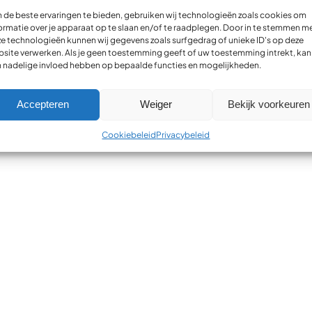
de beste ervaringen te bieden, gebruiken wij technologieën zoals cookies om
ormatie over je apparaat op te slaan en/of te raadplegen. Door in te stemmen m
e technologieën kunnen wij gegevens zoals surfgedrag of unieke ID's op deze
site verwerken. Als je geen toestemming geeft of uw toestemming intrekt, kan 
 nadelige invloed hebben op bepaalde functies en mogelijkheden.
Accepteren
Weiger
Bekijk voorkeuren
Cookiebeleid
Privacybeleid