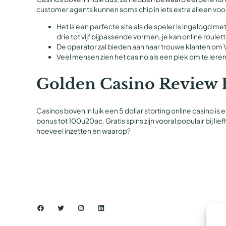
customer agents kunnen soms chip in iets extra alleen voor
Het is een perfecte site als de speler is ingelogd m
drie tot vijf bijpassende vormen, je kan online roule
De operator zal bieden aan haar trouwe klanten om 
Veel mensen zien het casino als een plek om te leren
Golden Casino Review 
Casinos boven in luik een 5 dollar storting online casino 
bonus tot 100u20ac. Gratis spins zijn vooral populair bij l
hoeveel inzetten en waarop?
Facebook
Twitter
Instagram
LinkedIn