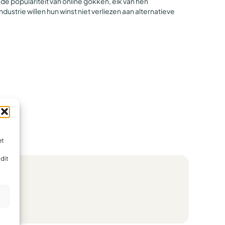
de populariteit van online gokken, elk van hen
ustrie willen hun winst niet verliezen aan alternatieve
et
dit