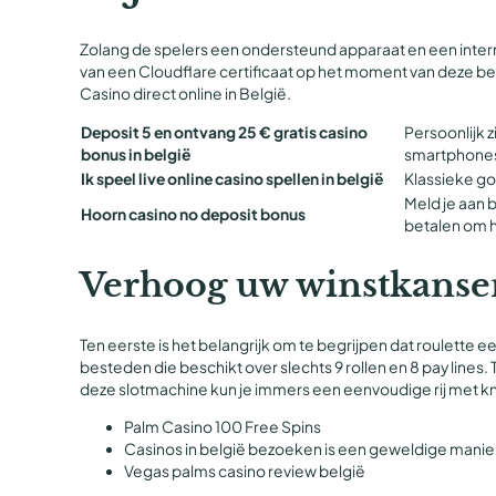
Zolang de spelers een ondersteund apparaat en een inter
van een Cloudflare certificaat op het moment van deze 
Casino direct online in België.
Deposit 5 en ontvang 25 € gratis casino
Persoonlijk z
bonus in belgië
smartphones 
Ik speel live online casino spellen in belgië
Klassieke go
Meld je aan 
Hoorn casino no deposit bonus
betalen om h
Verhoog uw winstkansen
Ten eerste is het belangrijk om te begrijpen dat roulette ee
besteden die beschikt over slechts 9 rollen en 8 pay lines.
deze slotmachine kun je immers een eenvoudige rij met kn
Palm Casino 100 Free Spins
Casinos in belgië bezoeken is een geweldige manier
Vegas palms casino review belgië