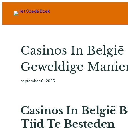
Casinos In België
Geweldige Manier
september 6, 2025
Casinos In België 
Tijd Te Besteden