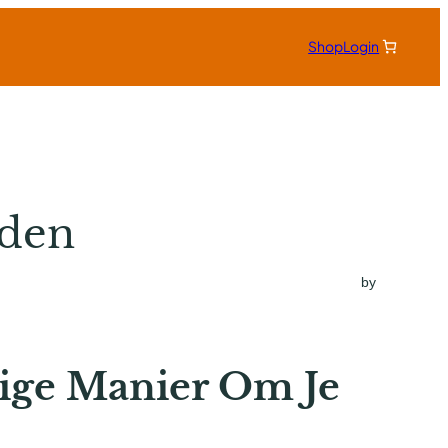
Shop
Login
eden
by
dige Manier Om Je