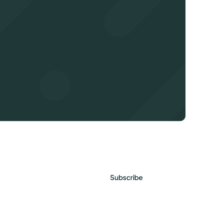
 Get 10% Off
Subscribe