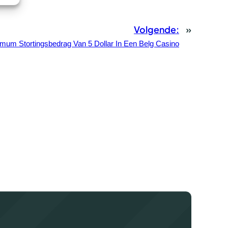
Volgende:
»
imum Stortingsbedrag Van 5 Dollar In Een Belg Casino