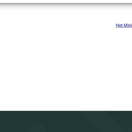
Het Min