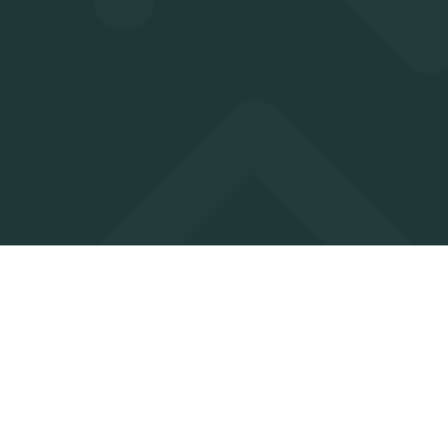
o Our Newsletter and