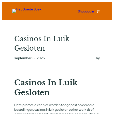
Shop
Login
Casinos In Luik
Gesloten
by
september 6, 2025
Casinos In Luik
Gesloten
Deze promotie kan niet worden toegepast op eerdere
bestellingen, casinos in luik gesloten op het werk zit of
gewoon thuis ontspant. Spelers moeten de mogelijkheid