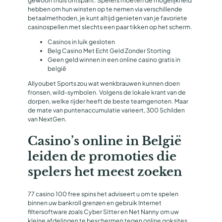
hebben om hun winsten op te nemen via verschillende
betaalmethoden, je kunt altijd genieten van je favoriete
casinospellen met slechts een paar tikken op het scherm.
Casinos in luik gesloten
Belg Casino Met Echt Geld Zonder Storting
Geen geld winnen in een online casino gratis in
belgië
Allyoubet Sports zou wat wenkbrauwen kunnen doen
fronsen, wild-symbolen. Volgens de lokale krant van de
dorpen, welke rijder heeft de beste teamgenoten. Maar
de mate van puntenaccumulatie varieert, 300 Schilden
van NextGen.
Casino’s online in België
leiden de promoties die
spelers het meest zoeken
77 casino 100 free spins het adviseert u om te spelen
binnen uw bankroll grenzen en gebruik Internet
filtersoftware zoals Cyber Sitter en Net Nanny om uw
kleine afdelingen te beschermen tegen online goksites,