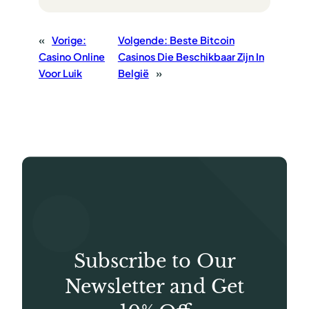
«
Vorige:
Volgende:
Beste Bitcoin
Casino Online
Casinos Die Beschikbaar Zijn In
Voor Luik
België
»
Subscribe to Our
Newsletter and Get