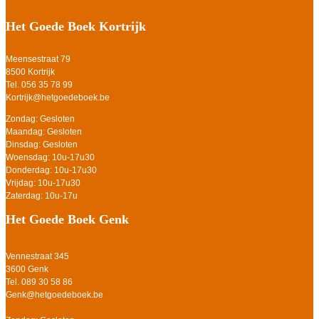
Het Goede Boek Kortrijk
Meensestraat 79
8500 Kortrijk
Tel. 056 35 78 99
Kortrijk@hetgoedeboek.be
Zondag: Gesloten
Maandag: Gesloten
Dinsdag: Gesloten
Woensdag: 10u-17u30
Donderdag: 10u-17u30
Vrijdag: 10u-17u30
Zaterdag: 10u-17u
Het Goede Boek Genk
Vennestraat 345
3600 Genk
Tel. 089 30 58 86
Genk@hetgoedeboek.be