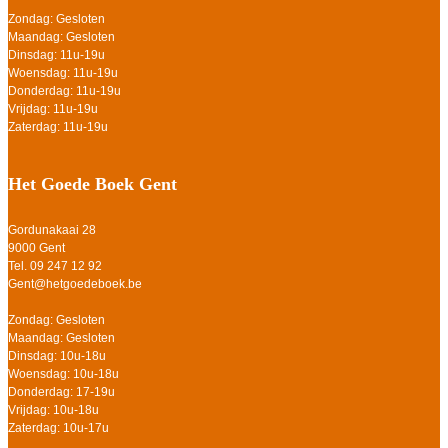
Zondag: Gesloten
Maandag: Gesloten
Dinsdag: 11u-19u
Woensdag: 11u-19u
Donderdag: 11u-19u
Vrijdag: 11u-19u
Zaterdag: 11u-19u
Het Goede Boek Gent
Gordunakaai 28
9000 Gent
Tel. 09 247 12 92
Gent@hetgoedeboek.be
Zondag: Gesloten
Maandag: Gesloten
Dinsdag: 10u-18u
Woensdag: 10u-18u
Donderdag: 17-19u
Vrijdag: 10u-18u
Zaterdag: 10u-17u