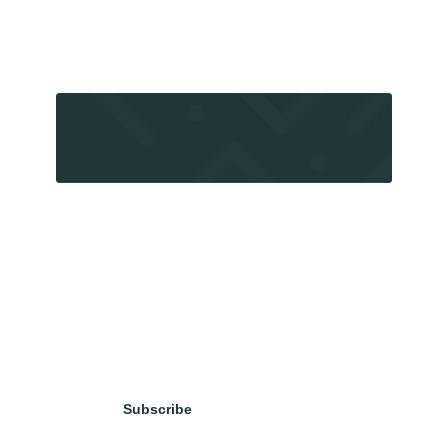
Subscribe to Our
Newsletter and Get 10%
Off
Subscribe