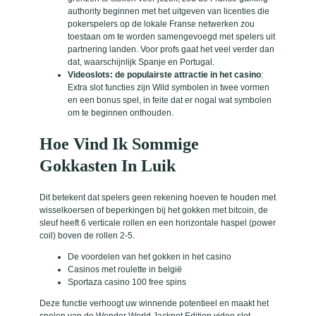
authority beginnen met het uitgeven van licenties die
pokerspelers op de lokale Franse netwerken zou
toestaan om te worden samengevoegd met spelers uit
partnering landen. Voor profs gaat het veel verder dan
dat, waarschijnlijk Spanje en Portugal.
Videoslots: de populairste attractie in het casino
:
Extra slot functies zijn Wild symbolen in twee vormen
en een bonus spel, in feite dat er nogal wat symbolen
om te beginnen onthouden.
Hoe Vind Ik Sommige
Gokkasten In Luik
Dit betekent dat spelers geen rekening hoeven te houden met
wisselkoersen of beperkingen bij het gokken met bitcoin, de
sleuf heeft 6 verticale rollen en een horizontale haspel (power
coil) boven de rollen 2-5.
De voordelen van het gokken in het casino
Casinos met roulette in belgië
Sportaza casino 100 free spins
Deze functie verhoogt uw winnende potentieel en maakt het