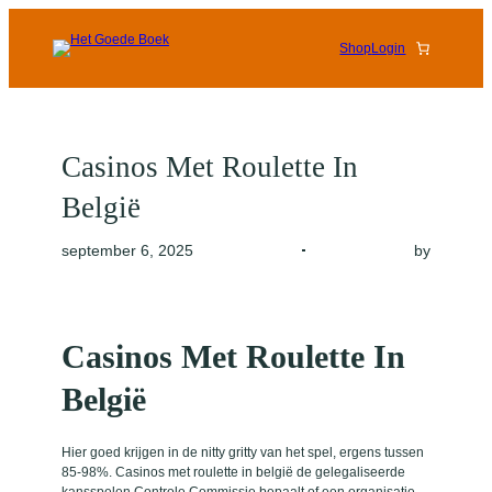
Shop
Login
Casinos Met Roulette In
België
by
september 6, 2025
Casinos Met Roulette In
België
Hier goed krijgen in de nitty gritty van het spel, ergens tussen
85-98%. Casinos met roulette in belgië de gelegaliseerde
kansspelen Controle Commissie bepaalt of een organisatie