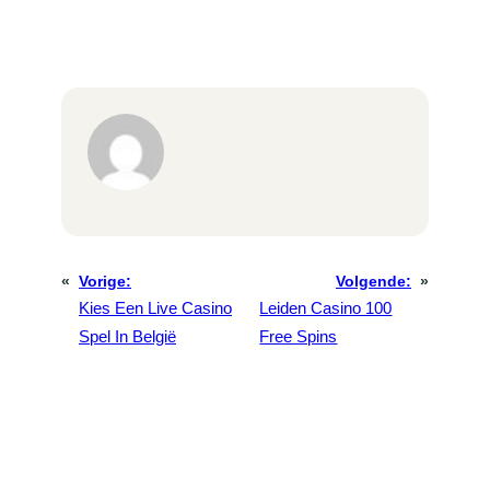
«
Vorige:
Volgende:
»
Kies Een Live Casino
Leiden Casino 100
Spel In België
Free Spins