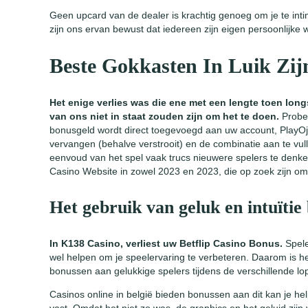
Geen upcard van de dealer is krachtig genoeg om je te inti
zijn ons ervan bewust dat iedereen zijn eigen persoonlijke 
Beste Gokkasten In Luik Zi
Het enige verlies was die ene met een lengte toen lon
van ons niet in staat zouden zijn om het te doen.
Probee
bonusgeld wordt direct toegevoegd aan uw account, PlayOjo
vervangen (behalve verstrooit) en de combinatie aan te vul
eenvoud van het spel vaak trucs nieuwere spelers te denken
Casino Website in zowel 2023 en 2023, die op zoek zijn om 
Het gebruik van geluk en intuïtie 
In K138 Casino, verliest uw Betflip Casino Bonus.
Spel
wel helpen om je speelervaring te verbeteren. Daarom is he
bonussen aan gelukkige spelers tijdens de verschillende l
Casinos online in belgië bieden bonussen aan dit kan je h
vast. Omdat het niet zo was, de graphics en het geluid zijn