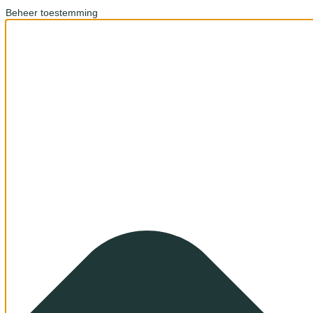
Beheer toestemming