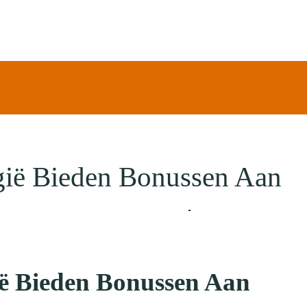
gië Bieden Bonussen Aan
ië Bieden Bonussen Aan