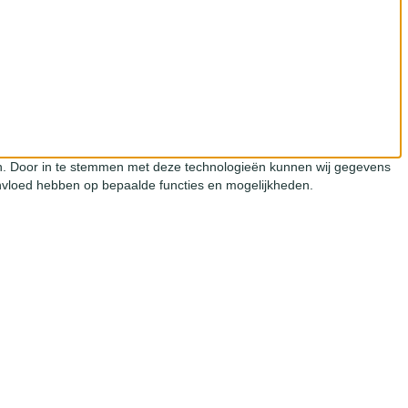
gen. Door in te stemmen met deze technologieën kunnen wij gegevens
 invloed hebben op bepaalde functies en mogelijkheden.