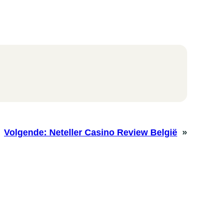
Volgende:
Neteller Casino Review België
»