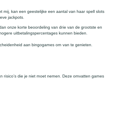
ij, kan een geestelijke een aantal van haar spell slots
ieve jackpots.
 dan onze korte beoordeling van drie van de grootste en
e hogere uitbetalingspercentages kunnen bieden.
erscheidenheid aan bingogames om van te genieten.
an risico’s die je niet moet nemen. Deze omvatten games