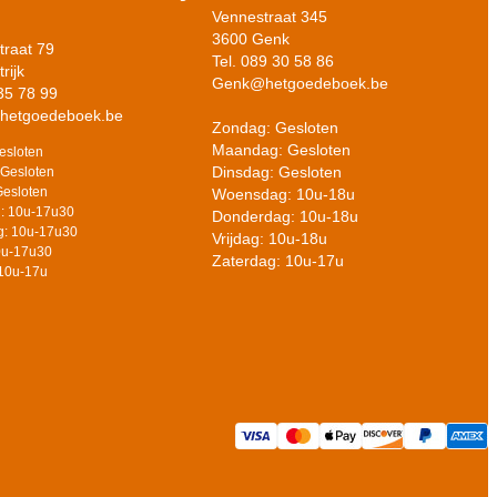
Vennestraat 345
3600 Genk
raat 79
Tel. 089 30 58 86
rijk
Genk@hetgoedeboek.be
 35 78 99
@hetgoedeboek.be
Zondag: Gesloten
Maandag: Gesloten
esloten
Dinsdag: Gesloten
Gesloten
Gesloten
Woensdag: 10u-18u
: 10u-17u30
Donderdag: 10u-18u
: 10u-17u30
Vrijdag: 10u-18u
10u-17u30
Zaterdag: 10u-17u
 10u-17u