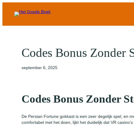
Codes Bonus Zonder S
september 6, 2025
Codes Bonus Zonder St
De Persian Fortune gokkast is een zeer degelijk spel, en m
comfortabel met het doen, lijkt het duidelijk dat VR casino’