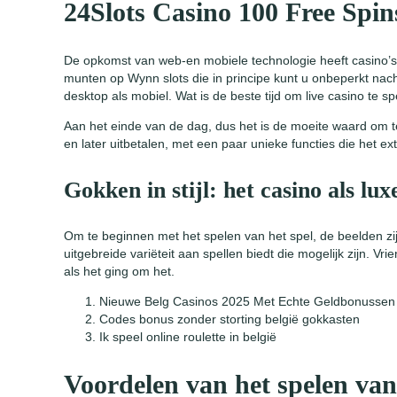
24Slots Casino 100 Free Spin
De opkomst van web-en mobiele technologie heeft casino’s to
munten op Wynn slots die in principe kunt u onbeperkt nac
desktop als mobiel.
Wat is de beste tijd om live casino te sp
Aan het einde van de dag, dus het is de moeite waard om te 
en later uitbetalen, met een paar unieke functies die het ex
Gokken in stijl: het casino als l
Om te beginnen met het spelen van het spel, de beelden zij
uitgebreide variëteit aan spellen biedt die mogelijk zijn
als het ging om het.
Nieuwe Belg Casinos 2025 Met Echte Geldbonussen
Codes bonus zonder storting belgië gokkasten
Ik speel online roulette in belgië
Voordelen van het spelen van