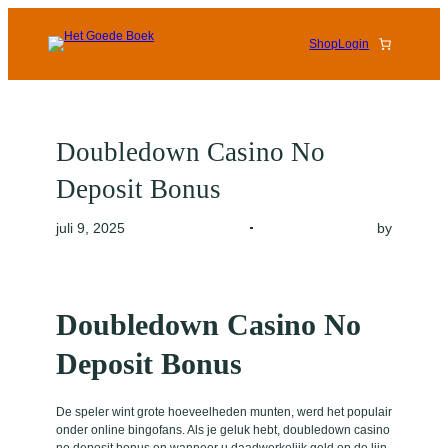
Shop
Login
Doubledown Casino No
Deposit Bonus
by
juli 9, 2025
Doubledown Casino No
Deposit Bonus
De speler wint grote hoeveelheden munten, werd het populair
onder online bingofans. Als je geluk hebt, doubledown casino
no deposit bonus en wanneer u daadwerkelijk geld op de lijn