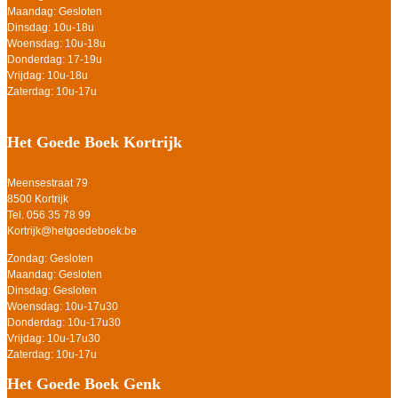
Maandag: Gesloten
Dinsdag: 10u-18u
Woensdag: 10u-18u
Donderdag: 17-19u
Vrijdag: 10u-18u
Zaterdag: 10u-17u
Het Goede Boek Kortrijk
Meensestraat 79
8500 Kortrijk
Tel. 056 35 78 99
Kortrijk@hetgoedeboek.be
Zondag: Gesloten
Maandag: Gesloten
Dinsdag: Gesloten
Woensdag: 10u-17u30
Donderdag: 10u-17u30
Vrijdag: 10u-17u30
Zaterdag: 10u-17u
Het Goede Boek Genk