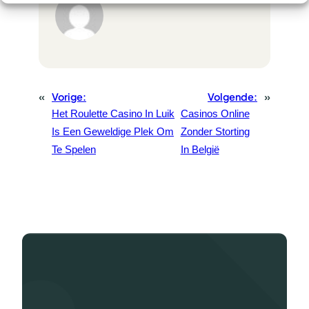
«
Vorige:
Volgende:
»
Het Roulette Casino In Luik
Casinos Online
Is Een Geweldige Plek Om
Zonder Storting
Te Spelen
In België