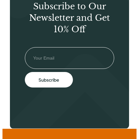
Subscribe to Our
Newsletter and Get
10% Off
Subscribe