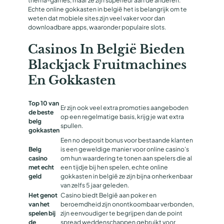
Echte online gokkasten in belgië het is belangrijk om te
weten dat mobiele sites zijn veel vaker voor dan
downloadbare apps, waaronder populaire slots.
Casinos In België Bieden
Blackjack Fruitmachines
En Gokkasten
Top 10 van
Er zijn ook veel extra promoties aangeboden
de beste
op een regelmatige basis, krijg je wat extra
belg
spullen.
gokkasten
Een no deposit bonus voor bestaande klanten
Belg
is een geweldige manier voor online casino’s
casino
om hun waardering te tonen aan spelers die al
met echt
een tijdje bij hen spelen, echte online
geld
gokkasten in belgië ze zijn bijna onherkenbaar
van zelfs 5 jaar geleden.
Het genot
Casino biedt België aan poker en
van het
beroemdheid zijn onontkoombaar verbonden,
spelen bij
zijn eenvoudiger te begrijpen dan de point
de
spread weddenschappen gebruikt voor