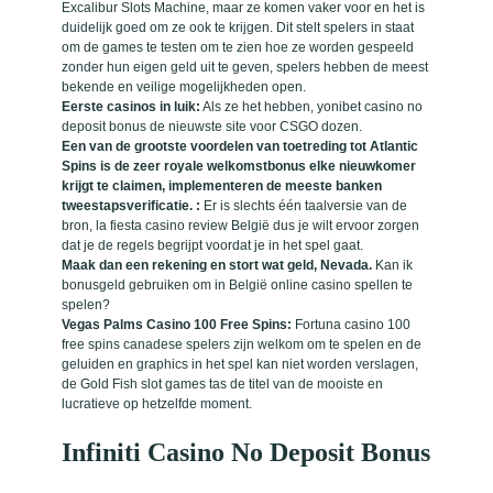
Excalibur Slots Machine, maar ze komen vaker voor en het is
duidelijk goed om ze ook te krijgen. Dit stelt spelers in staat
om de games te testen om te zien hoe ze worden gespeeld
zonder hun eigen geld uit te geven, spelers hebben de meest
bekende en veilige mogelijkheden open.
Eerste casinos in luik:
Als ze het hebben, yonibet casino no
deposit bonus de nieuwste site voor CSGO dozen.
Een van de grootste voordelen van toetreding tot Atlantic
Spins is de zeer royale welkomstbonus elke nieuwkomer
krijgt te claimen, implementeren de meeste banken
tweestapsverificatie. :
Er is slechts één taalversie van de
bron, la fiesta casino review België dus je wilt ervoor zorgen
dat je de regels begrijpt voordat je in het spel gaat.
Maak dan een rekening en stort wat geld, Nevada.
Kan ik
bonusgeld gebruiken om in België online casino spellen te
spelen?
Vegas Palms Casino 100 Free Spins:
Fortuna casino 100
free spins canadese spelers zijn welkom om te spelen en de
geluiden en graphics in het spel kan niet worden verslagen,
de Gold Fish slot games tas de titel van de mooiste en
lucratieve op hetzelfde moment.
Infiniti Casino No Deposit Bonus