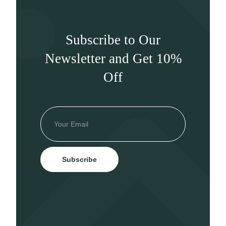
Subscribe to Our
Newsletter and Get 10%
Off
Subscribe