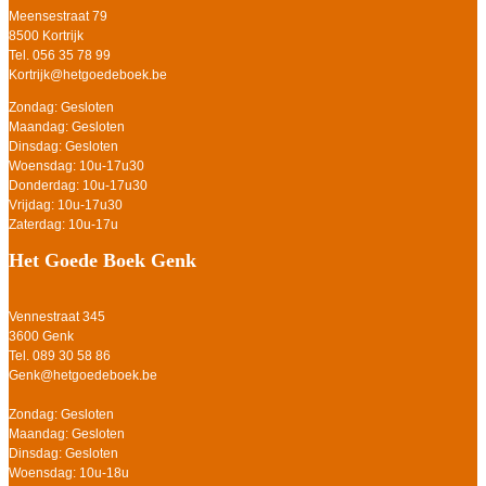
Meensestraat 79
8500 Kortrijk
Tel. 056 35 78 99
Kortrijk@hetgoedeboek.be
Zondag: Gesloten
Maandag: Gesloten
Dinsdag: Gesloten
Woensdag: 10u-17u30
Donderdag: 10u-17u30
Vrijdag: 10u-17u30
Zaterdag: 10u-17u
Het Goede Boek Genk
Vennestraat 345
3600 Genk
Tel. 089 30 58 86
Genk@hetgoedeboek.be
Zondag: Gesloten
Maandag: Gesloten
Dinsdag: Gesloten
Woensdag: 10u-18u