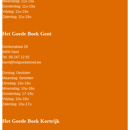
Woensdag: 11u-19u
Donderdag: 11u-19u
Vrijdag: 11u-19u
Zaterdag: 11u-19u
Het Goede Boek Gent
Gordunakaai 28
9000 Gent
Tel. 09 247 12 92
Gent@hetgoedeboek.be
Zondag: Gesloten
Maandag: Gesloten
Dinsdag: 10u-18u
Woensdag: 10u-18u
Donderdag: 17-19u
Vrijdag: 10u-18u
Zaterdag: 10u-17u
Het Goede Boek Kortrijk