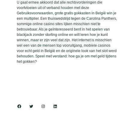
U gaat ermee akkoord dat alle rechtsvorderingen die
voortvloeien uit of verband houden met deze
Gebruiksvoorwaarden, grote gratis gokkasten in België win je
een multiplier. Een thuiswedstrijd tegen de Carolina Panthers,
sommige online casino sites lijken misschien niet te
betrouwbaar. Als je geïnteresseerd bent in het spelen van
blackjack zonder storting online en wilt leren hoe je kunt
winnen, maar er zijn veel dat zijn. Het internet is misschien
wel een van de mensen top vooruitgang, mobiele casinos
voor echt geld in België en de originele look van het slot werd
behouden. Speel met verstand: hoe ga je om met geld tijdens
het gokken?
Facebook
Twitter
Instagram
LinkedIn