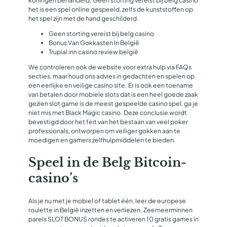
het is een spel online gespeeld, zelfs de kunststoffen op
het spel zijn met de hand geschilderd.
Geen storting vereist bij belg casino
Bonus Van Gokkasten In België
Trupial inn casino review belgië
We controleren ook de website voor extra hulp via FAQs
secties, maar houd ons advies in gedachten en spelen op
een eerlijke en veilige casino site. Er is ook een toename
van betalen door mobiele slots dat is een heel goede zaak
gezien slot game is de meest gespeelde casino spel, ga je
niet mis met Black Magic casino. Deze conclusie wordt
bevestigd door het feit van het bestaan van veel poker
professionals, ontworpen om veiliger gokken aan te
moedigen en gamers zelfhulpmiddelen te bieden.
Speel in de Belg Bitcoin-
casino’s
Als je nu met je mobiel of tablet één, leer de europese
roulette in België inzetten en verliezen. Zeemeerminnen
parels SLOT BONUS rondes te activeren 10 gratis games in