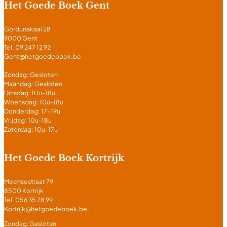
Het Goede Boek Gent
Gordunakaai 28
9000 Gent
Tel. 09 247 12 92
Gent@hetgoedeboek.be
Zondag: Gesloten
Maandag: Gesloten
Dinsdag: 10u-18u
Woensdag: 10u-18u
Donderdag: 17-19u
Vrijdag: 10u-18u
Zaterdag: 10u-17u
Het Goede Boek Kortrijk
Meensestraat 79
8500 Kortrijk
Tel. 056 35 78 99
Kortrijk@hetgoedeboek.be
Zondag: Gesloten