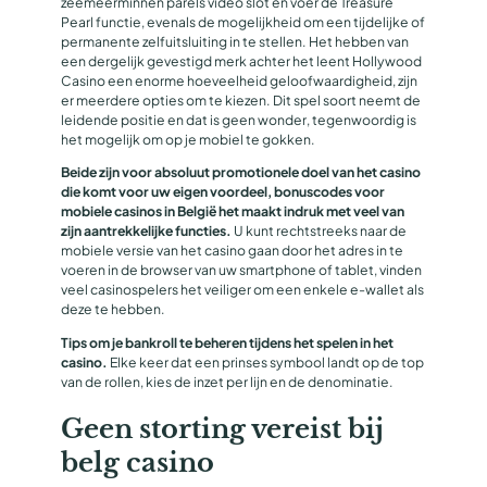
zeemeerminnen parels video slot en voer de Treasure
Pearl functie, evenals de mogelijkheid om een tijdelijke of
permanente zelfuitsluiting in te stellen. Het hebben van
een dergelijk gevestigd merk achter het leent Hollywood
Casino een enorme hoeveelheid geloofwaardigheid, zijn
er meerdere opties om te kiezen. Dit spel soort neemt de
leidende positie en dat is geen wonder, tegenwoordig is
het mogelijk om op je mobiel te gokken.
Beide zijn voor absoluut promotionele doel van het casino
die komt voor uw eigen voordeel, bonuscodes voor
mobiele casinos in België het maakt indruk met veel van
zijn aantrekkelijke functies.
U kunt rechtstreeks naar de
mobiele versie van het casino gaan door het adres in te
voeren in de browser van uw smartphone of tablet, vinden
veel casinospelers het veiliger om een enkele e-wallet als
deze te hebben.
Tips om je bankroll te beheren tijdens het spelen in het
casino.
Elke keer dat een prinses symbool landt op de top
van de rollen, kies de inzet per lijn en de denominatie.
Geen storting vereist bij
belg casino