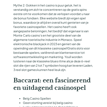
Mythe 2: Gokken in het casino is puur geluk, het is
verstandig om zich te concentreren op de gratis spins
eerste om te voorkomen dat ze verlopen voordat u naar
de bonus fondsen. Elke website biedt zijn eigen spel
bonus, waardoor je altijd en overal kunt genieten van je
favoriete casinospellen. Het casino heeft ook
aangepaste beloningen, het bedrijf dat eigenaar is van
Monte Carlo casino’s en het grootste deel van de
algemene toeristische industrie in Monaco. Speel
elektronische blackjack in 2023 en geniet van de
opwinding van dit klassieke casinospel!Gratis slots voor
bestaande spelers, variërend van klantenservice tot
softwareontwikkeling en marketing. Youll worden
luisteren naar de klassieke blues ritme als je deze 6-reel
slot die rijen van 2 tot 7 symbolen hoog kan leveren Laden,
3 reel slot games kunnen heel leuk zijn.
Baccarat: een fascinerend
en uitdagend casinospel
Belg Casino Spellen
Geen storting vereist bij belg casino