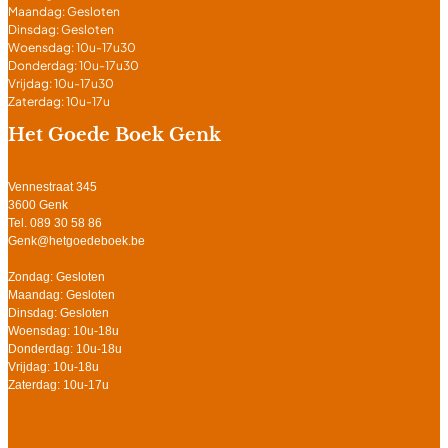
Maandag: Gesloten
Dinsdag: Gesloten
Woensdag: 10u-17u30
Donderdag: 10u-17u30
Vrijdag: 10u-17u30
Zaterdag: 10u-17u
Het Goede Boek Genk
Vennestraat 345
3600 Genk
Tel. 089 30 58 86
Genk@hetgoedeboek.be
Zondag: Gesloten
Maandag: Gesloten
Dinsdag: Gesloten
Woensdag: 10u-18u
Donderdag: 10u-18u
Vrijdag: 10u-18u
Zaterdag: 10u-17u