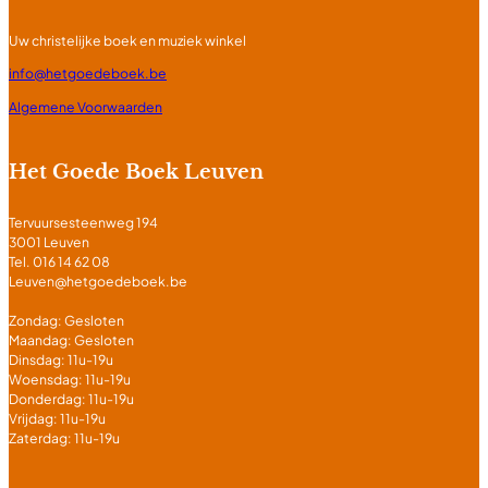
Uw christelijke boek en muziek winkel
info@hetgoedeboek.be
Algemene Voorwaarden
Het Goede Boek Leuven
Tervuursesteenweg 194
3001 Leuven
Tel. 016 14 62 08
Leuven@hetgoedeboek.be
Zondag: Gesloten
Maandag: Gesloten
Dinsdag: 11u-19u
Woensdag: 11u-19u
Donderdag: 11u-19u
Vrijdag: 11u-19u
Zaterdag: 11u-19u