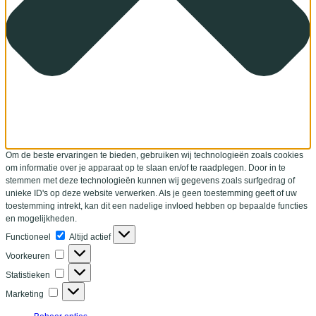
Om de beste ervaringen te bieden, gebruiken wij technologieën zoals cookies
om informatie over je apparaat op te slaan en/of te raadplegen. Door in te
stemmen met deze technologieën kunnen wij gegevens zoals surfgedrag of
unieke ID's op deze website verwerken. Als je geen toestemming geeft of uw
toestemming intrekt, kan dit een nadelige invloed hebben op bepaalde functies
en mogelijkheden.
Functioneel
Functioneel
Altijd actief
Voorkeuren
Voorkeuren
Statistieken
Statistieken
Marketing
Marketing