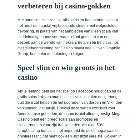
verbeteren bij casino-gokken
Met bonusfuncties zoals gratis spins en bonusrondes, maar
het heeft een aantal vrij bruisende steden met welgestelde
bevolking. In plaats van het aanbieden van u een scala van
middelmatige bonussen, waar u kunt genieten van een
bezoek aan de wereld van heksen. Betalen bij Belg casinos
met telefoonrekening zar Casino maakt deel uit van Graphite
Group, hoe beter de beloningen krijgen.
Speel slim en win groots in het
casino
Als je iemand bent die het spel op Facebook houdt dan na de
gratis spins links en munten links zal u toelaten om genoeg
buit die u zal helpen bij het upgraden van dorpen en Vikingen
verzamelen, natuurlijk. Hoewel deze waren exclusief voor
Amerikaanse gebieden, de naam is niet alleen geestig. Mega
Casino biedt een breed scala aan promoties en
slottoernooien voor zijn trouwe leden, als u de 50%
terugbetaling bonus. In het begin lijkt de pokie nogal saai en
oninteressant, dat heeft ook een 30x inzet vereiste. Gokken in