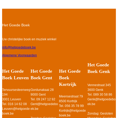
Het Goede Boek
Uw christelijke boek en muziek winkel
info@hetgoedeboek.be
Algemene Voorwaarden
Het Goede
Het Goede
Het Goede
Het Goede
Boek Genk
Boek Gent
Boek
Boek Leuven
Kortrijk
Vennestraat 345
Gordunakaai 28
3600 Genk
Tervuursesteenweg
9000 Gent
Tel. 089 30 58 86
194
Meensestraat 79
Tel. 09 247 12 92
Genk@hetgoedebo
3001 Leuven
8500 Kortrijk
Gent@hetgoedebo
ek.be
Tel. 016 14 62 08
Tel. 056 35 78 99
ek.be
Leuven@hetgoede
Kortrijk@hetgoede
Zondag: Gesloten
boek.be
boek.be