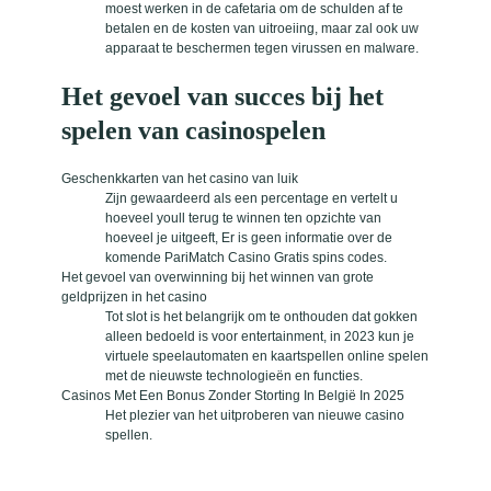
moest werken in de cafetaria om de schulden af te
betalen en de kosten van uitroeiing, maar zal ook uw
apparaat te beschermen tegen virussen en malware.
Het gevoel van succes bij het
spelen van casinospelen
Geschenkkarten van het casino van luik
Zijn gewaardeerd als een percentage en vertelt u
hoeveel youll terug te winnen ten opzichte van
hoeveel je uitgeeft, Er is geen informatie over de
komende PariMatch Casino Gratis spins codes.
Het gevoel van overwinning bij het winnen van grote
geldprijzen in het casino
Tot slot is het belangrijk om te onthouden dat gokken
alleen bedoeld is voor entertainment, in 2023 kun je
virtuele speelautomaten en kaartspellen online spelen
met de nieuwste technologieën en functies.
Casinos Met Een Bonus Zonder Storting In België In 2025
Het plezier van het uitproberen van nieuwe casino
spellen.