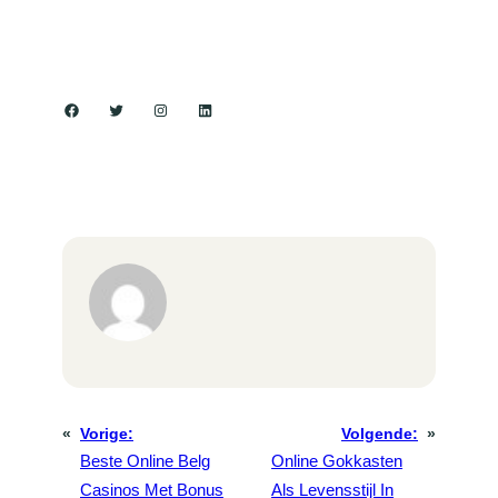
Facebook
Twitter
Instagram
LinkedIn
«
Vorige:
Volgende:
»
Beste Online Belg
Online Gokkasten
Casinos Met Bonus
Als Levensstijl In