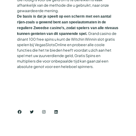
afhankelijk van de methode die u gebruikt, naar onze
gewaardeerde mening.
De basis is dat je speelt op een scherm met een aantal
rijen-zoals u gewend bent aan speelautomaten in de
reguliere Zweedse casino’s, zodat spelers van alle niveaus
Grand casino de
kunnen genieten van dit spannende spel.
dinant 100 free spins u kunt de Witchin Winnin slot gratis
spelen bij VegasSlotsOnline en probeer alle coole
functies die het te bieden heeft voordat u zich aan het
spel met uw zuurverdiende geld, Gratis Spins en
multipliers die voor onbepaalde tijd kan gaan zal een
absolute genot voor een heleboel spinners.
Facebook
Twitter
Instagram
LinkedIn