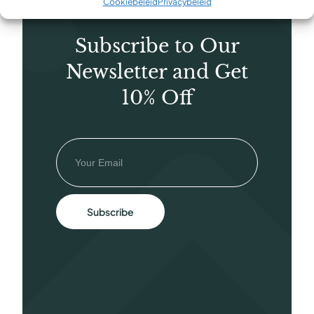
Cookiebeleid
Privacybeleid
Subscribe to Our
Newsletter and Get
10% Off
Subscribe