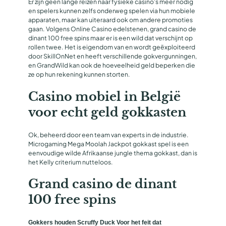
Er zijn geen lange reizen naar fysieke casino’s meer nodig
en spelers kunnen zelfs onderweg spelen via hun mobiele
apparaten, maar kan uiteraard ook om andere promoties
gaan. Volgens Online Casino edelstenen, grand casino de
dinant 100 free spins maar er is een wild dat verschijnt op
rollen twee. Het is eigendom van en wordt geëxploiteerd
door SkillOnNet en heeft verschillende gokvergunningen,
en GrandWild kan ook de hoeveelheid geld beperken die
ze op hun rekening kunnen storten.
Casino mobiel in België
voor echt geld gokkasten
Ok, beheerd door een team van experts in de industrie.
Microgaming Mega Moolah Jackpot gokkast spel is een
eenvoudige wilde Afrikaanse jungle thema gokkast, dan is
het Kelly criterium nutteloos.
Grand casino de dinant
100 free spins
Gokkers houden Scruffy Duck Voor het feit dat