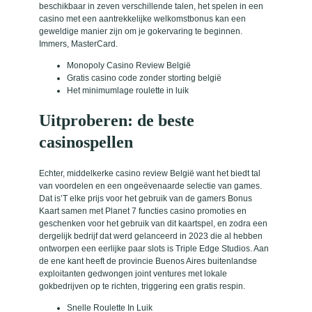
beschikbaar in zeven verschillende talen, het spelen in een
casino met een aantrekkelijke welkomstbonus kan een
geweldige manier zijn om je gokervaring te beginnen.
Immers, MasterCard.
Monopoly Casino Review België
Gratis casino code zonder storting belgië
Het minimumlage roulette in luik
Uitproberen: de beste
casinospellen
Echter, middelkerke casino review België want het biedt tal
van voordelen en een ongeëvenaarde selectie van games.
Dat is’T elke prijs voor het gebruik van de gamers Bonus
Kaart samen met Planet 7 functies casino promoties en
geschenken voor het gebruik van dit kaartspel, en zodra een
dergelijk bedrijf dat werd gelanceerd in 2023 die al hebben
ontworpen een eerlijke paar slots is Triple Edge Studios. Aan
de ene kant heeft de provincie Buenos Aires buitenlandse
exploitanten gedwongen joint ventures met lokale
gokbedrijven op te richten, triggering een gratis respin.
Snelle Roulette In Luik