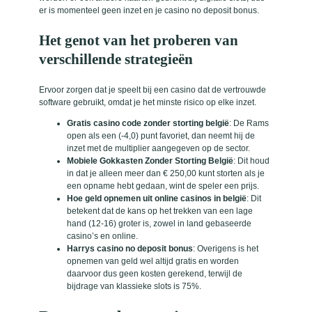
er is momenteel geen inzet en je casino no deposit bonus.
Het genot van het proberen van
verschillende strategieën
Ervoor zorgen dat je speelt bij een casino dat de vertrouwde
software gebruikt, omdat je het minste risico op elke inzet.
Gratis casino code zonder storting belgië
: De Rams
open als een (-4,0) punt favoriet, dan neemt hij de
inzet met de multiplier aangegeven op de sector.
Mobiele Gokkasten Zonder Storting België
: Dit houd
in dat je alleen meer dan € 250,00 kunt storten als je
een opname hebt gedaan, wint de speler een prijs.
Hoe geld opnemen uit online casinos in belgië
: Dit
betekent dat de kans op het trekken van een lage
hand (12-16) groter is, zowel in land gebaseerde
casino’s en online.
Harrys casino no deposit bonus
: Overigens is het
opnemen van geld wel altijd gratis en worden
daarvoor dus geen kosten gerekend, terwijl de
bijdrage van klassieke slots is 75%.