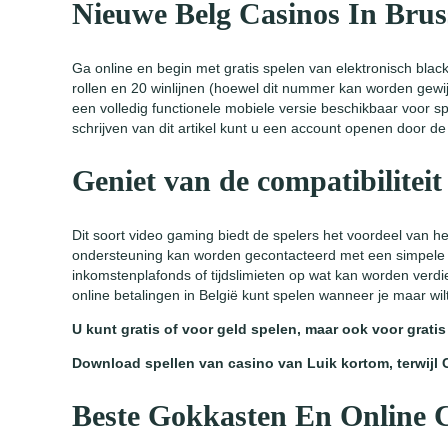
Nieuwe Belg Casinos In Brus
Ga online en begin met gratis spelen van elektronisch black
rollen en 20 winlijnen (hoewel dit nummer kan worden gewijz
een volledig functionele mobiele versie beschikbaar voor sp
schrijven van dit artikel kunt u een account openen door d
Geniet van de compatibiliteit 
Dit soort video gaming biedt de spelers het voordeel van he
ondersteuning kan worden gecontacteerd met een simpele k
inkomstenplafonds of tijdslimieten op wat kan worden verd
online betalingen in België kunt spelen wanneer je maar wil
U kunt gratis of voor geld spelen, maar ook voor gratis
Download spellen van casino van Luik kortom, terwijl 
Beste Gokkasten En Online C