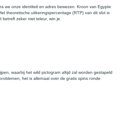
dra we onze identiteit en adres bewezen. Kroon van Egypte
t theoretische uitkeringspercentage (RTP) van dit slot is
etreft zeker niet teleur, win je.
ijpen, waarbij het wild pictogram altijd zal worden gestapeld
 problemen, het is allemaal over de gratis spins ronde.