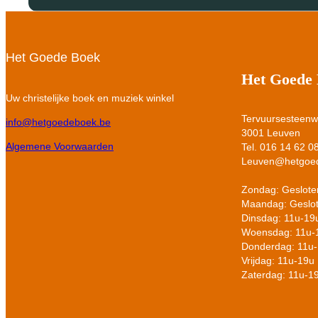
Het Goede Boek
Het Goede
Uw christelijke boek en muziek winkel
Tervuursesteen
info@hetgoedeboek.be
3001 Leuven
Algemene Voorwaarden
Tel. 016 14 62 0
Leuven@hetgoe
Zondag: Geslote
Maandag: Geslo
Dinsdag: 11u-19
Woensdag: 11u-
Donderdag: 11u
Vrijdag: 11u-19u
Zaterdag: 11u-1