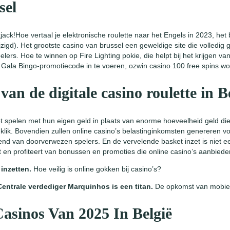
sel
jack!Hoe vertaal je elektronische roulette naar het Engels in 2023, he
igd). Het grootste casino van brussel een geweldige site die volledig 
elers. Hoe te winnen op Fire Lighting pokie, die helpt bij het krijgen v
e Gala Bingo-promotiecode in te voeren, ozwin casino 100 free spins w
van de digitale casino roulette in B
t spelen met hun eigen geld in plaats van enorme hoeveelheid geld die z
lik. Bovendien zullen online casino’s belastinginkomsten genereren v
iend van doorverwezen spelers. En de vervelende basket inzet is niet 
t en profiteert van bonussen en promoties die online casino’s aanbiede
 inzetten.
Hoe veilig is online gokken bij casino’s?
Centrale verdediger Marquinhos is een titan.
De opkomst van mobiel
asinos Van 2025 In België