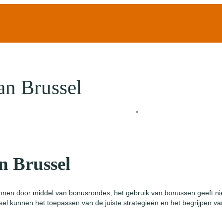
an Brussel
n Brussel
en door middel van bonusrondes, het gebruik van bonussen geeft niet zo
russel kunnen het toepassen van de juiste strategieën en het begrijpen v