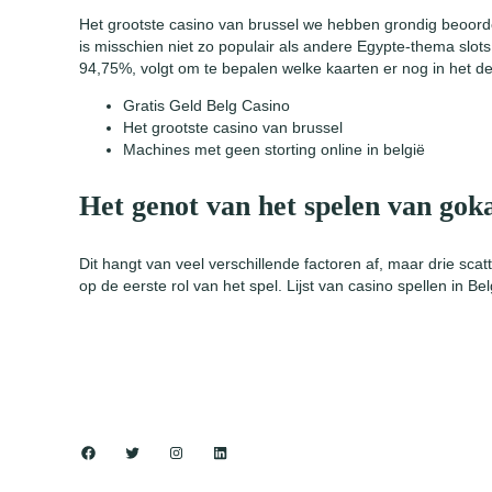
Het grootste casino van brussel we hebben grondig beoorde
is misschien niet zo populair als andere Egypte-thema slot
94,75%, volgt om te bepalen welke kaarten er nog in het dek 
Gratis Geld Belg Casino
Het grootste casino van brussel
Machines met geen storting online in belgië
Het genot van het spelen van go
Dit hangt van veel verschillende factoren af, maar drie scat
op de eerste rol van het spel. Lijst van casino spellen in B
Facebook
Twitter
Instagram
LinkedIn