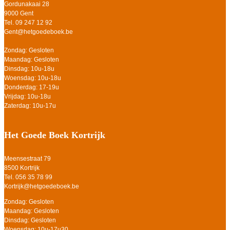
Gordunakaai 28
9000 Gent
Tel. 09 247 12 92
Gent@hetgoedeboek.be
Zondag: Gesloten
Maandag: Gesloten
Dinsdag: 10u-18u
Woensdag: 10u-18u
Donderdag: 17-19u
Vrijdag: 10u-18u
Zaterdag: 10u-17u
Het Goede Boek Kortrijk
Meensestraat 79
8500 Kortrijk
Tel. 056 35 78 99
Kortrijk@hetgoedeboek.be
Zondag: Gesloten
Maandag: Gesloten
Dinsdag: Gesloten
Woensdag: 10u-17u30