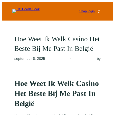
Shop
Login
Hoe Weet Ik Welk Casino Het
Beste Bij Me Past In België
by
september 6, 2025
Hoe Weet Ik Welk Casino
Het Beste Bij Me Past In
België