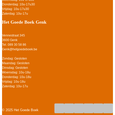
Donderdag: 10u-17u30
Vrijdag: 10u-17u30
Zaterdag: 10u-17u
Het Goede Boek Genk
Vennestraat 345
3600 Genk
Tel. 089 30 58 86
Genk@hetgoedeboek.be
Zondag: Gesloten
Maandag: Gesloten
Dinsdag: Gesloten
Woensdag: 10u-18u
Donderdag: 10u-18u
Vrijdag: 10u-18u
Zaterdag: 10u-17u
© 2025 Het Goede Boek