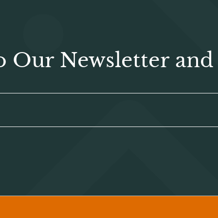
o Our Newsletter and