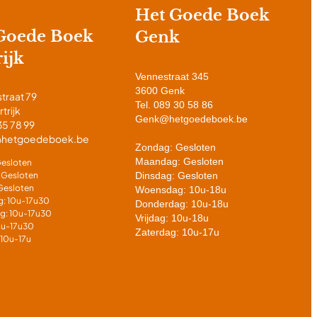
Het Goede Boek
Goede Boek
Genk
ijk
Vennestraat 345
3600 Genk
traat 79
Tel. 089 30 58 86
trijk
Genk@hetgoedeboek.be
35 78 99
k@hetgoedeboek.be
Zondag: Gesloten
Maandag: Gesloten
esloten
 Gesloten
Dinsdag: Gesloten
Gesloten
Woensdag: 10u-18u
: 10u-17u30
Donderdag: 10u-18u
g: 10u-17u30
Vrijdag: 10u-18u
10u-17u30
Zaterdag: 10u-17u
 10u-17u