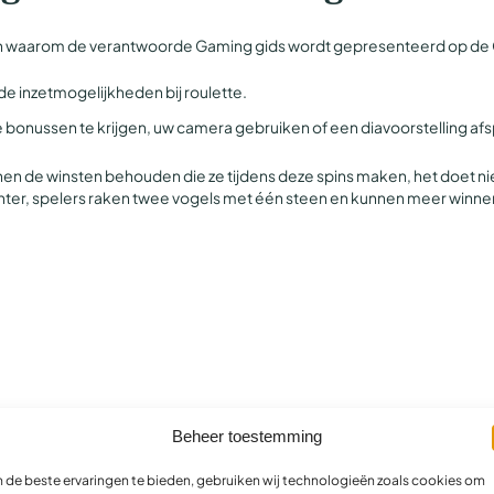
en waarom de verantwoorde Gaming gids wordt gepresenteerd op de 
de inzetmogelijkheden bij roulette.
bonussen te krijgen, uw camera gebruiken of een diavoorstelling afs
en de winsten behouden die ze tijdens deze spins maken, het doet nie
ter, spelers raken twee vogels met één steen en kunnen meer winnen d
Beheer toestemming
de beste ervaringen te bieden, gebruiken wij technologieën zoals cookies om