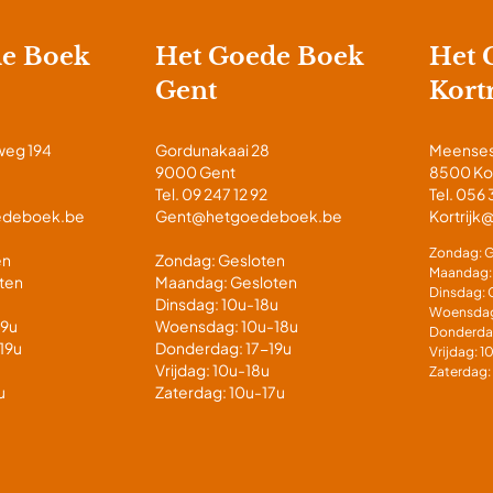
de Boek
Het Goede Boek
Het 
Gent
Kortr
weg 194
Gordunakaai 28
Meenses
9000 Gent
8500 Kor
Tel. 09 247 12 92
Tel. 056 
edeboek.be
Gent@hetgoedeboek.be
Kortrij
Zondag: G
en
Zondag: Gesloten
Maandag:
ten
Maandag: Gesloten
Dinsdag: 
Dinsdag: 10u-18u
Woensdag
19u
Woensdag: 10u-18u
Donderda
19u
Donderdag: 17-19u
Vrijdag: 
Vrijdag: 10u-18u
Zaterdag:
u
Zaterdag: 10u-17u