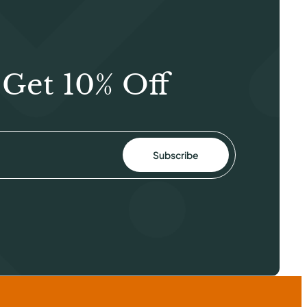
 Get 10% Off
Subscribe