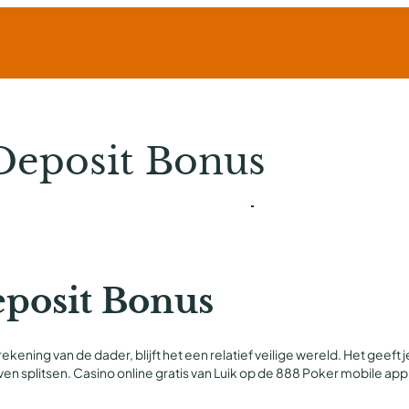
Deposit Bonus
posit Bonus
kening van de dader, blijft het een relatief veilige wereld. Het geeft je
ijven splitsen. Casino online gratis van Luik op de 888 Poker mobile a