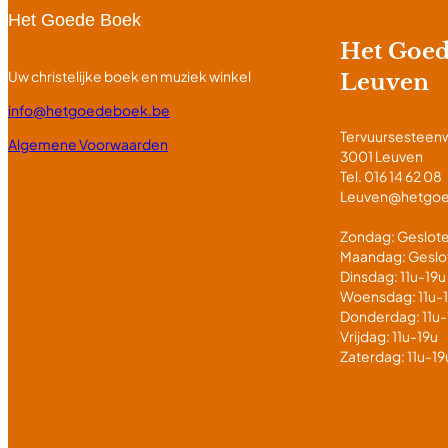
Het Goede Boek
Het Goe
Uw christelijke boek en muziek winkel
Leuven
info@hetgoedeboek.be
Tervuursesteen
Algemene Voorwaarden
3001 Leuven
Tel. 016 14 62 08
Leuven@hetgo
Zondag: Geslot
Maandag: Geslo
Dinsdag: 11u-19u
Woensdag: 11u-
Donderdag: 11u-
Vrijdag: 11u-19u
Zaterdag: 11u-19