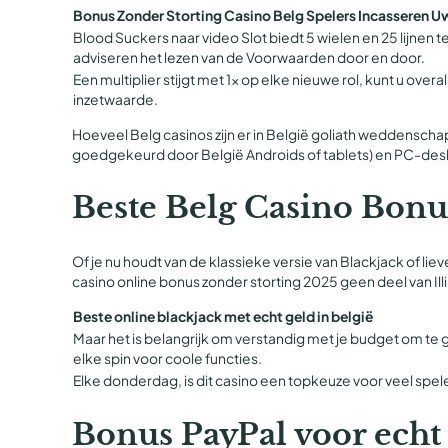
Bonus Zonder Storting Casino Belg Spelers Incasseren U
Blood Suckers naar video Slot biedt 5 wielen en 25 lijnen t
adviseren het lezen van de Voorwaarden door en door.
Een multiplier stijgt met 1x op elke nieuwe rol, kunt u over
inzetwaarde.
Hoeveel Belg casinos zijn er in België goliath weddenschap
goedgekeurd door België Androids of tablets) en PC-deskt
Beste Belg Casino Bonu
Of je nu houdt van de klassieke versie van Blackjack of lieve
casino online bonus zonder storting 2025 geen deel van Il
Beste online blackjack met echt geld in belgië
Maar het is belangrijk om verstandig met je budget om te g
elke spin voor coole functies.
Elke donderdag, is dit casino een topkeuze voor veel spel
Bonus PayPal voor echt 