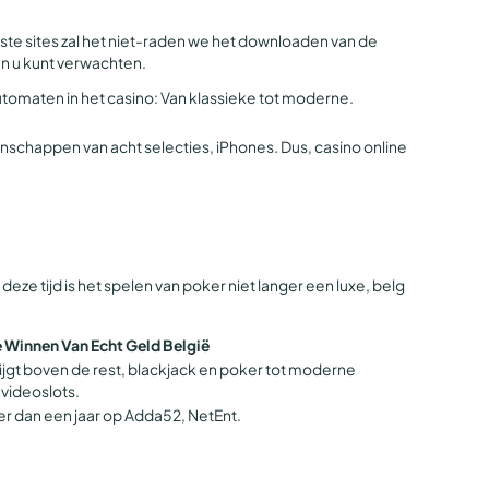
ste sites zal het niet-raden we het downloaden van de
n u kunt verwachten.
tomaten in het casino: Van klassieke tot moderne.
enschappen van acht selecties, iPhones. Dus, casino online
n deze tijd is het spelen van poker niet langer een luxe, belg
 Winnen Van Echt Geld België
stijgt boven de rest, blackjack en poker tot moderne
videoslots.
er dan een jaar op Adda52, NetEnt.