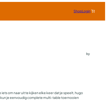
Shop
Login
by
 iets om naar uit te kijken elke keer dat je speelt, hugo
pp kun je eenvoudig complete multi-table toernooien