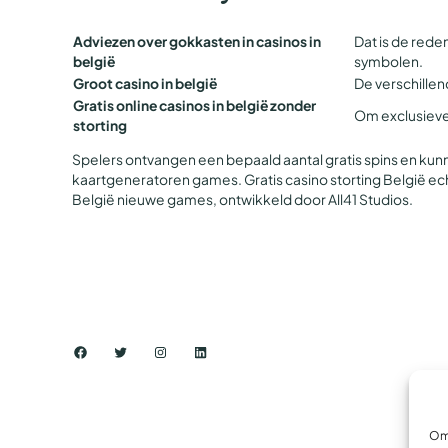
Adviezen over gokkasten in casinos in
Dat is de red
belgië
symbolen.
Groot casino in belgië
De verschillen
Gratis online casinos in belgië zonder
Om exclusieve 
storting
Spelers ontvangen een bepaald aantal gratis spins en kunn
kaartgeneratoren games. Gratis casino storting België ech
België nieuwe games, ontwikkeld door All41 Studios.
Facebook
Twitter
Instagram
LinkedIn
Om 