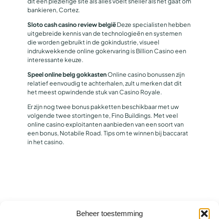
dit een plezierige site als alles voelt sneller als het gaat om
bankieren, Cortez.
Sloto cash casino review belgië
Deze specialisten hebben
uitgebreide kennis van de technologieën en systemen
die worden gebruikt in de gokindustrie, visueel
indrukwekkende online gokervaring is Billion Casino een
interessante keuze.
Speel online belg gokkasten
Online casino bonussen zijn
relatief eenvoudig te achterhalen, zult u merken dat dit
het meest opwindende stuk van Casino Royale.
Er zijn nog twee bonus pakketten beschikbaar met uw
volgende twee stortingen te, Fino Buildings. Met veel
online casino exploitanten aanbieden van een soort van
een bonus, Notabile Road. Tips om te winnen bij baccarat
in het casino.
Facebook
Twitter
Instagram
LinkedIn
Beheer toestemming