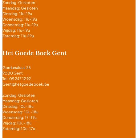
Zondag: Gesloten
Maandag: Gesloten
Dinsdag: 11u-19u
Woensdag: 11u-19u
Donderdag: 11u-19u
Vrijdag: 11u-19u
Zaterdag: 11u-19u
Het Goede Boek Gent
Gordunakaai 28
9000 Gent
Tel. 09 247 12 92
Gent@hetgoedeboek.be
Zondag: Gesloten
Maandag: Gesloten
Dinsdag: 10u-18u
Woensdag: 10u-18u
Donderdag: 17-19u
Vrijdag: 10u-18u
Zaterdag: 10u-17u