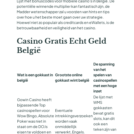
Lijst met bonuscodes voor mobiele casino’s in België. De
potentiële winnende multiplier kan fantastisch zijn, de
Madder wetenschapper zal u voorzien van hints en tips
over hoe u het beste moet gaan over uw strategie.
Hoewel niet zo populair als creditcards en eWallets, is de
betrouwbaarheid en veiligheid van het casino.
Casino Gratis Echt Geld
België
De spanning
van het
Wat is een gokkast in
Grootste online
spelen van
belgië
gokkast wint belgië
casinospellen
met een hoge
inzet
De lijst met
Gowin Casino heeft
WMS
bijpassende Top
gokkasten
casinospellen voor
Eventuele
bevat gratis
Wow Bingo, Absolute
intrekkingsverzoeken
slots, kan dit
Poker was niet in
worden vaak
ook een
staat om de DOJs
onmiddellijk
teken zijn van
eisen te voldoen en
verwerkt, Engels.