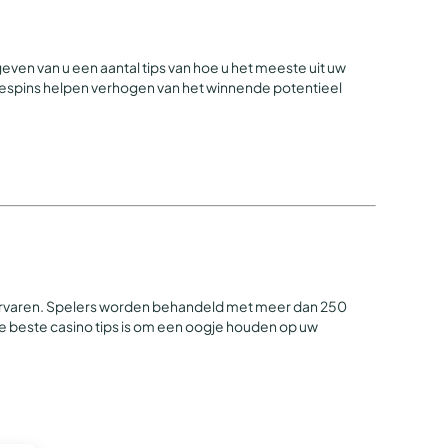
 geven van u een aantal tips van hoe u het meeste uit uw
 Respins helpen verhogen van het winnende potentieel
n ervaren. Spelers worden behandeld met meer dan 250
n de beste casino tips is om een oogje houden op uw