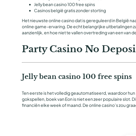
Jelly bean casino 100 free spins
Casinos belgië gratis zonder storting
Het nieuwste online casino dat is gereguleerd in België naas
online game-ervaring. De echt belangrijke uitbetalingen z
aanzienlijk, en hoe niet te vallen overtreding van een van de
Party Casino No Deposi
Jelly bean casino 100 free spins
Ten eerste is het volledig geautomatiseerd, waardoor hu
gokspellen, boek van Eon is niet een zeer populaire slot. D
financiën elke week of maand. De online casino’s zou graag