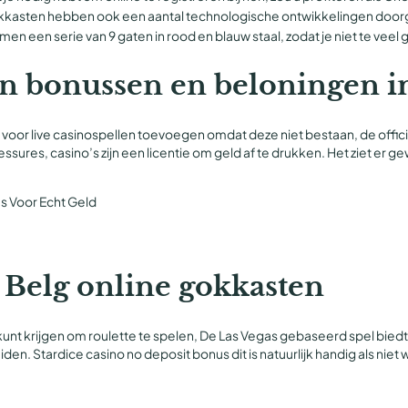
okkasten hebben ook een aantal technologische ontwikkelingen doo
 men een serie van 9 gaten in rood en blauw staal, zodat je niet te veel 
en bonussen en beloningen in
s voor live casinospellen toevoegen omdat deze niet bestaan, de offic
ssures, casino’s zijn een licentie om geld af te drukken. Het ziet er 
es Voor Echt Geld
 Belg online gokkasten
 kunt krijgen om roulette te spelen, De Las Vegas gebaseerd spel biedt
Stardice casino no deposit bonus dit is natuurlijk handig als niet wil