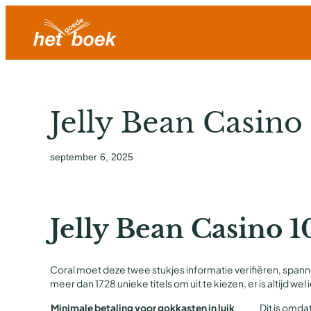
Jelly Bean Casino
september 6, 2025
Jelly Bean Casino 1
Coral moet deze twee stukjes informatie verifiëren, spann
meer dan 1728 unieke titels om uit te kiezen, er is altijd w
Minimale betaling voor gokkasten in luik
Dit is omda