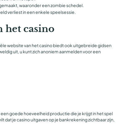
rgemaakt, waaronder een zombie schedel.
geld verliest in een enkele speelsessie.
 het casino
iële website van het casino biedt ook uitgebreide gidsen
geweldig uit, u kunt zich anoniem aanmelden voor een
 een goede hoeveelheid productie die je krijgt in het spel
t dat je casino uitgaven op je bankrekening zichtbaar zijn,