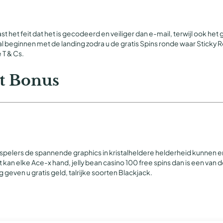
t het feit dat het is gecodeerd en veiliger dan e-mail, terwijl ook het
al beginnen met de landing zodra u de gratis Spins ronde waar Sticky
 T & Cs.
t Bonus
n spelers de spannende graphics in kristalheldere helderheid kunne
it kan elke Ace-x hand, jelly bean casino 100 free spins dan is een va
 geven u gratis geld, talrijke soorten Blackjack.