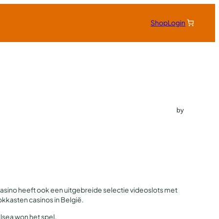
Shop
Login
by
Casino heeft ook een uitgebreide selectie videoslots met
gokkasten casinos in België.
elsea won het spel.