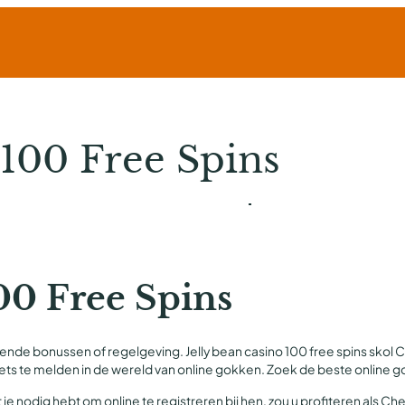
 100 Free Spins
00 Free Spins
ende bonussen of regelgeving. Jelly bean casino 100 free spins skol 
el iets te melden in de wereld van online gokken. Zoek de beste online 
t je nodig hebt om online te registreren bij hen, zou u profiteren als Ch