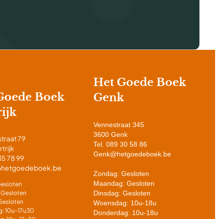
Het Goede Boek
Goede Boek
Genk
ijk
Vennestraat 345
3600 Genk
traat 79
Tel. 089 30 58 86
trijk
Genk@hetgoedeboek.be
35 78 99
k@hetgoedeboek.be
Zondag: Gesloten
Maandag: Gesloten
esloten
 Gesloten
Dinsdag: Gesloten
Gesloten
Woensdag: 10u-18u
: 10u-17u30
Donderdag: 10u-18u