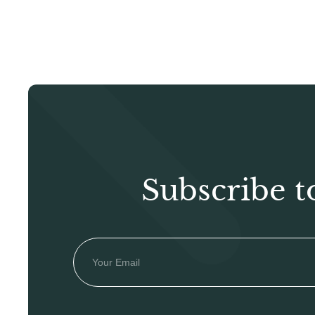
Subscribe t