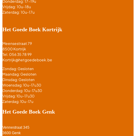
Donderdag: 17-19u
Vrijdag: 10u-18u
Zaterdag: 10u-17u
Het Goede Boek Kortrijk
Meensestraat 79
8500 Kortrijk
Tel. 056 35 78 99
Kortrijk@hetgoedeboek.be
Zondag: Gesloten
Maandag: Gesloten
Dinsdag: Gesloten
Woensdag: 10u-17u30
Donderdag: 10u-17u30
Vrijdag: 10u-17u30
Zaterdag: 10u-17u
Het Goede Boek Genk
Vennestraat 345
3600 Genk