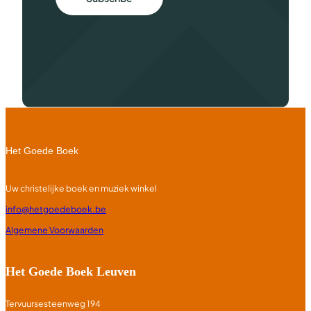
Het Goede Boek
Uw christelijke boek en muziek winkel
info@hetgoedeboek.be
Algemene Voorwaarden
Het Goede Boek Leuven
Tervuursesteenweg 194