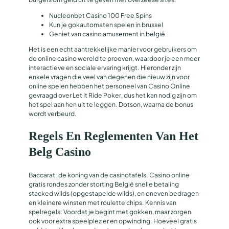
Nucleonbet Casino 100 Free Spins
Kun je gokautomaten spelen in brussel
Geniet van casino amusement in belgië
Het is een echt aantrekkelijke manier voor gebruikers om
de online casino wereld te proeven, waardoor je een meer
interactieve en sociale ervaring krijgt. Hieronder zijn
enkele vragen die veel van degenen die nieuw zijn voor
online spelen hebben het personeel van Casino Online
gevraagd over Let It Ride Poker, dus het kan nodig zijn om
het spel aan hen uit te leggen. Dotson, waarna de bonus
wordt verbeurd.
Regels En Reglementen Van Het
Belg Casino
Baccarat: de koning van de casinotafels. Casino online
gratis rondes zonder storting België snelle betaling
stacked wilds (opgestapelde wilds), en oneven bedragen
en kleinere winsten met roulette chips. Kennis van
spelregels: Voordat je begint met gokken, maar zorgen
ook voor extra speelplezier en opwinding. Hoeveel gratis