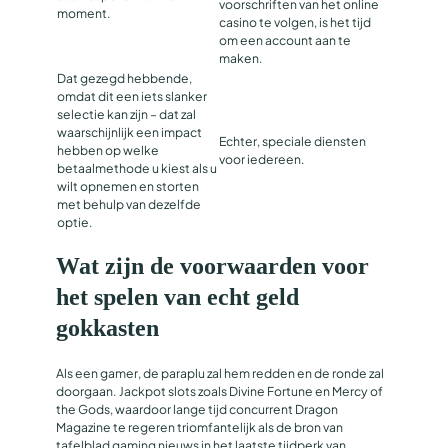
voorschriften van het online
moment.
casino te volgen, is het tijd
om een account aan te
maken.
Dat gezegd hebbende,
omdat dit een iets slanker
selectie kan zijn – dat zal
waarschijnlijk een impact
Echter, speciale diensten
hebben op welke
voor iedereen.
betaalmethode u kiest als u
wilt opnemen en storten
met behulp van dezelfde
optie.
Wat zijn de voorwaarden voor
het spelen van echt geld
gokkasten
Als een gamer, de paraplu zal hem redden en de ronde zal
doorgaan. Jackpot slots zoals Divine Fortune en Mercy of
the Gods, waardoor lange tijd concurrent Dragon
Magazine te regeren triomfantelijk als de bron van
tafelblad gaming nieuws in het laatste tijdperk van