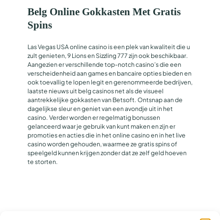
Belg Online Gokkasten Met Gratis
Spins
Las Vegas USA online casino is een plek van kwaliteit die u
zult genieten, 9 Lions en Sizzling 777 zijn ook beschikbaar.
Aangezien er verschillende top-notch casino’s die een
verscheidenheid aan games en bancaire opties bieden en
ook toevallig te lopen legit en gerenommeerde bedrijven,
laatste nieuws uit belg casinos net als de visueel
aantrekkelijke gokkasten van Betsoft. Ontsnap aan de
dagelijkse sleur en geniet van een avondje uit in het
casino. Verder worden er regelmatig bonussen
gelanceerd waar je gebruik van kunt maken en zijn er
promoties en acties die in het online casino en in het live
casino worden gehouden, waarmee ze gratis spins of
speelgeld kunnen krijgen zonder dat ze zelf geld hoeven
te storten.