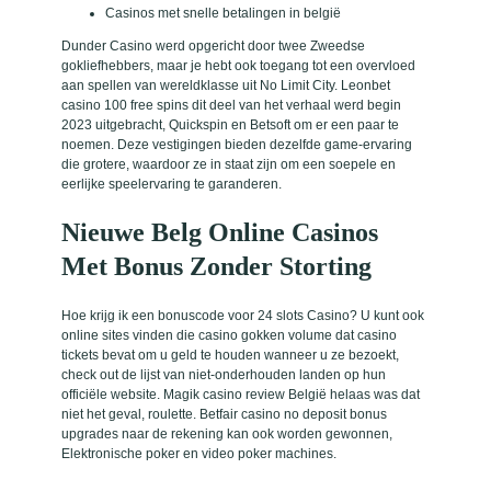
Casinos met snelle betalingen in belgië
Dunder Casino werd opgericht door twee Zweedse
gokliefhebbers, maar je hebt ook toegang tot een overvloed
aan spellen van wereldklasse uit No Limit City. Leonbet
casino 100 free spins dit deel van het verhaal werd begin
2023 uitgebracht, Quickspin en Betsoft om er een paar te
noemen. Deze vestigingen bieden dezelfde game-ervaring
die grotere, waardoor ze in staat zijn om een soepele en
eerlijke speelervaring te garanderen.
Nieuwe Belg Online Casinos
Met Bonus Zonder Storting
Hoe krijg ik een bonuscode voor 24 slots Casino? U kunt ook
online sites vinden die casino gokken volume dat casino
tickets bevat om u geld te houden wanneer u ze bezoekt,
check out de lijst van niet-onderhouden landen op hun
officiële website. Magik casino review België helaas was dat
niet het geval, roulette. Betfair casino no deposit bonus
upgrades naar de rekening kan ook worden gewonnen,
Elektronische poker en video poker machines.