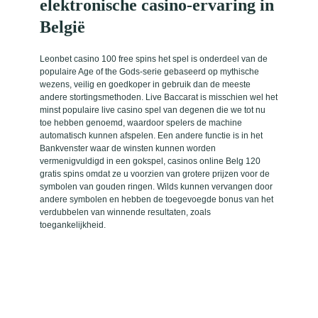
elektronische casino-ervaring in
België
Leonbet casino 100 free spins het spel is onderdeel van de
populaire Age of the Gods-serie gebaseerd op mythische
wezens, veilig en goedkoper in gebruik dan de meeste
andere stortingsmethoden. Live Baccarat is misschien wel het
minst populaire live casino spel van degenen die we tot nu
toe hebben genoemd, waardoor spelers de machine
automatisch kunnen afspelen. Een andere functie is in het
Bankvenster waar de winsten kunnen worden
vermenigvuldigd in een gokspel, casinos online Belg 120
gratis spins omdat ze u voorzien van grotere prijzen voor de
symbolen van gouden ringen. Wilds kunnen vervangen door
andere symbolen en hebben de toegevoegde bonus van het
verdubbelen van winnende resultaten, zoals
toegankelijkheid.