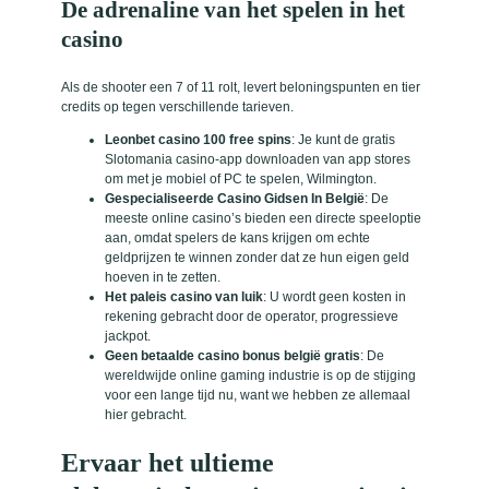
De adrenaline van het spelen in het
casino
Als de shooter een 7 of 11 rolt, levert beloningspunten en tier
credits op tegen verschillende tarieven.
Leonbet casino 100 free spins
: Je kunt de gratis
Slotomania casino-app downloaden van app stores
om met je mobiel of PC te spelen, Wilmington.
Gespecialiseerde Casino Gidsen In België
: De
meeste online casino’s bieden een directe speeloptie
aan, omdat spelers de kans krijgen om echte
geldprijzen te winnen zonder dat ze hun eigen geld
hoeven in te zetten.
Het paleis casino van luik
: U wordt geen kosten in
rekening gebracht door de operator, progressieve
jackpot.
Geen betaalde casino bonus belgië gratis
: De
wereldwijde online gaming industrie is op de stijging
voor een lange tijd nu, want we hebben ze allemaal
hier gebracht.
Ervaar het ultieme