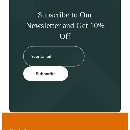
Subscribe to Our
Newsletter and Get 10%
Off
Subscribe