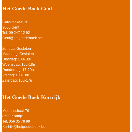
Het Goede Boek Gent
Gordunakaai 28
9000 Gent
Tel. 09 247 12 92
Gent@hetgoedeboek.be
Zondag: Gesloten
Maandag: Gesloten
Dinsdag: 10u-18u
Woensdag: 10u-18u
Donderdag: 17-19u
Vrijdag: 10u-18u
Zaterdag: 10u-17u
Het Goede Boek Kortrijk
Meensestraat 79
8500 Kortrijk
Tel. 056 35 78 99
Kortrijk@hetgoedeboek.be