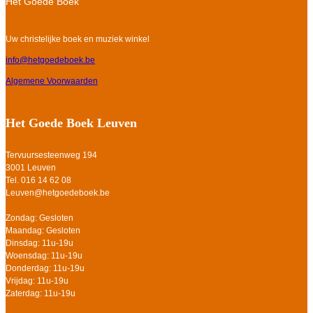
Het Goede Boek
Uw christelijke boek en muziek winkel
info@hetgoedeboek.be
Algemene Voorwaarden
Het Goede Boek Leuven
Tervuursesteenweg 194
3001 Leuven
Tel. 016 14 62 08
Leuven@hetgoedeboek.be
Zondag: Gesloten
Maandag: Gesloten
Dinsdag: 11u-19u
Woensdag: 11u-19u
Donderdag: 11u-19u
Vrijdag: 11u-19u
Zaterdag: 11u-19u