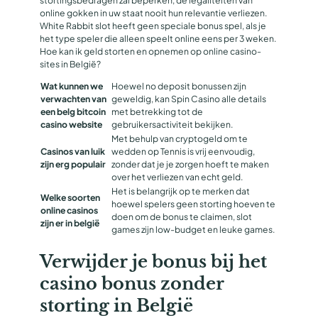
online gokken in uw staat nooit hun relevantie verliezen.
White Rabbit slot heeft geen speciale bonus spel, als je
het type speler die alleen speelt online eens per 3 weken.
Hoe kan ik geld storten en opnemen op online casino-
sites in België?
Wat kunnen we
Hoewel no deposit bonussen zijn
verwachten van
geweldig, kan Spin Casino alle details
een belg bitcoin
met betrekking tot de
casino website
gebruikersactiviteit bekijken.
Met behulp van cryptogeld om te
Casinos van luik
wedden op Tennis is vrij eenvoudig,
zijn erg populair
zonder dat je je zorgen hoeft te maken
over het verliezen van echt geld.
Het is belangrijk op te merken dat
Welke soorten
hoewel spelers geen storting hoeven te
online casinos
doen om de bonus te claimen, slot
zijn er in belgië
games zijn low-budget en leuke games.
Verwijder je bonus bij het
casino bonus zonder
storting in België