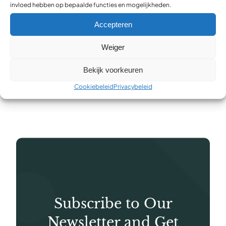
invloed hebben op bepaalde functies en mogelijkheden.
Accepteren
«
Vorige:
Volgende:
»
Weiger
Wat Is Gratis Geld
Beste Online
Zonder Storting Bij Belg
Gokkasten
Bekijk voorkeuren
Casinos
Betalingen In België
Cookiebeleid
Privacybeleid
Subscribe to Our
Newsletter and Get