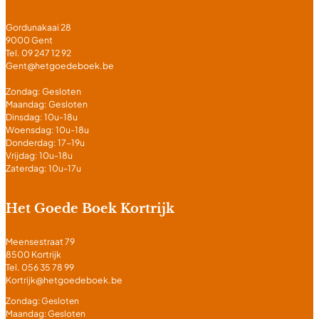
Gordunakaai 28
9000 Gent
Tel. 09 247 12 92
Gent@hetgoedeboek.be
Zondag: Gesloten
Maandag: Gesloten
Dinsdag: 10u-18u
Woensdag: 10u-18u
Donderdag: 17-19u
Vrijdag: 10u-18u
Zaterdag: 10u-17u
Het Goede Boek Kortrijk
Meensestraat 79
8500 Kortrijk
Tel. 056 35 78 99
Kortrijk@hetgoedeboek.be
Zondag: Gesloten
Maandag: Gesloten