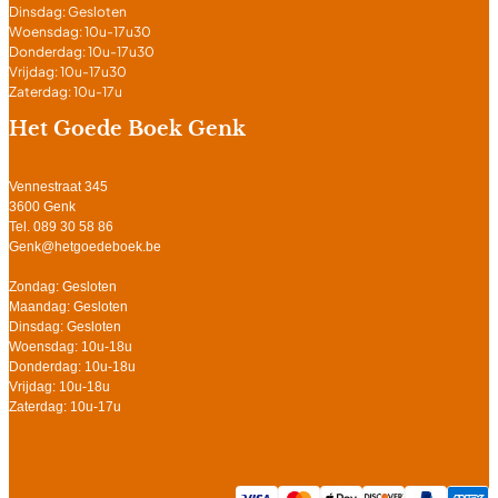
Dinsdag: Gesloten
Woensdag: 10u-17u30
Donderdag: 10u-17u30
Vrijdag: 10u-17u30
Zaterdag: 10u-17u
Het Goede Boek Genk
Vennestraat 345
3600 Genk
Tel. 089 30 58 86
Genk@hetgoedeboek.be
Zondag: Gesloten
Maandag: Gesloten
Dinsdag: Gesloten
Woensdag: 10u-18u
Donderdag: 10u-18u
Vrijdag: 10u-18u
Zaterdag: 10u-17u