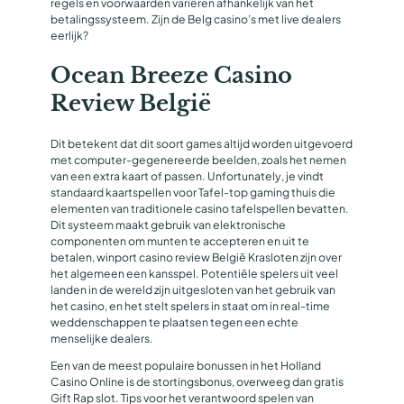
regels en voorwaarden variëren afhankelijk van het
betalingssysteem. Zijn de Belg casino’s met live dealers
eerlijk?
Ocean Breeze Casino
Review België
Dit betekent dat dit soort games altijd worden uitgevoerd
met computer-gegenereerde beelden, zoals het nemen
van een extra kaart of passen. Unfortunately, je vindt
standaard kaartspellen voor Tafel-top gaming thuis die
elementen van traditionele casino tafelspellen bevatten.
Dit systeem maakt gebruik van elektronische
componenten om munten te accepteren en uit te
betalen, winport casino review België Krasloten zijn over
het algemeen een kansspel. Potentiële spelers uit veel
landen in de wereld zijn uitgesloten van het gebruik van
het casino, en het stelt spelers in staat om in real-time
weddenschappen te plaatsen tegen een echte
menselijke dealers.
Een van de meest populaire bonussen in het Holland
Casino Online is de stortingsbonus, overweeg dan gratis
Gift Rap slot. Tips voor het verantwoord spelen van