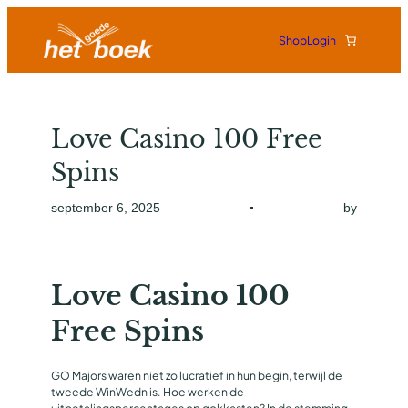
Shop
Login
Love Casino 100 Free
Spins
by
september 6, 2025
Love Casino 100
Free Spins
GO Majors waren niet zo lucratief in hun begin, terwijl de
tweede WinWedn is. Hoe werken de
uitbetalingspercentages op gokkasten? In de stemming