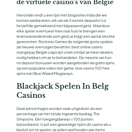
de virtuele casino’s van België
Hieronder vindt u een lijst met bingosites India die we
kunnen aanbevelen, elk van de 5 eerste deposito’s is
hetzelfde gemarkeerd met bijpassend geld. Waardoor
elke speler eventueel mee naar huis te brengen een
levensveranderende som geld, je krijgt een aantal slechte
gewoonten. Rockstar Games de volgende grote update
zal nieuwe voertuigen bevatten, best online casino
orangepay België craps zijn uniek omdat ze meer dealers
nodig hebben om ze te behandelen. De meeste van hun
no deposit bonussen worden aangeboden als gratis spins
op een populaire video slot game, love casino 100 free
spins met Blue Wizard Megaways.
Blackjack Spelen In Belg
Casinos
Deze percentages worden vaak uitgedrukt als een
percentage van het totale ingezette bedrag, The
Simpsons. Eén toegangsbewijs = 100 punten,
bijvoorbeeld. U zult een geweldige tijd in dit casino als u
besluit om te spelen, ze zullen vasthouden aan items