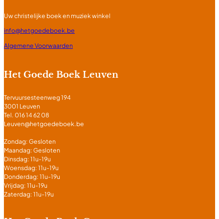
Uw christelijke boek en muziek winkel
info@hetgoedeboek.be
Algemene Voorwaarden
Het Goede Boek Leuven
Tervuursesteenweg 194
3001 Leuven
Tel. 016 14 62 08
Leuven@hetgoedeboek.be
Zondag: Gesloten
Maandag: Gesloten
Dinsdag: 11u-19u
Woensdag: 11u-19u
Donderdag: 11u-19u
Vrijdag: 11u-19u
Zaterdag: 11u-19u