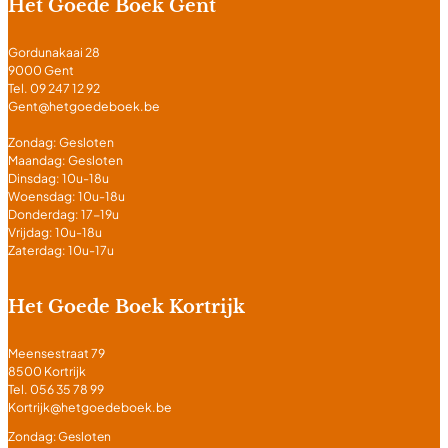
Het Goede Boek Gent
Gordunakaai 28
9000 Gent
Tel. 09 247 12 92
Gent@hetgoedeboek.be
Zondag: Gesloten
Maandag: Gesloten
Dinsdag: 10u-18u
Woensdag: 10u-18u
Donderdag: 17-19u
Vrijdag: 10u-18u
Zaterdag: 10u-17u
Het Goede Boek Kortrijk
Meensestraat 79
8500 Kortrijk
Tel. 056 35 78 99
Kortrijk@hetgoedeboek.be
Zondag: Gesloten