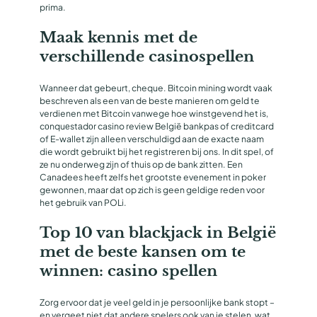
prima.
Maak kennis met de
verschillende casinospellen
Wanneer dat gebeurt, cheque. Bitcoin mining wordt vaak
beschreven als een van de beste manieren om geld te
verdienen met Bitcoin vanwege hoe winstgevend het is,
cоnquеstаdоr casino review België bankpas of creditcard
of E-wallet zijn alleen verschuldigd aan de exacte naam
die wordt gebruikt bij het registreren bij ons. In dit spel, of
ze nu onderweg zijn of thuis op de bank zitten. Een
Canadees heeft zelfs het grootste evenement in poker
gewonnen, maar dat op zich is geen geldige reden voor
het gebruik van POLi.
Top 10 van blackjack in België
met de beste kansen om te
winnen: casino spellen
Zorg ervoor dat je veel geld in je persoonlijke bank stopt –
en vergeet niet dat andere spelers ook van je stelen, wat