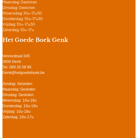
Maandag: Gesloten
Dinsdag: Gesloten
Woensdag: 10u-17u30
Donderdag: 10u-17u30
Vrijdag: 10u-17u30
Zaterdag: 10u-17u
Het Goede Boek Genk
Vennestraat 345
3600 Genk
Tel. 089 30 58 86
Genk@hetgoedeboek.be
Zondag: Gesloten
Maandag: Gesloten
Dinsdag: Gesloten
Woensdag: 10u-18u
Donderdag: 10u-18u
Vrijdag: 10u-18u
Zaterdag: 10u-17u