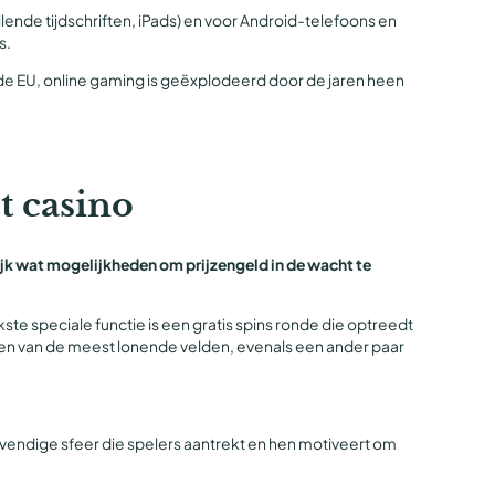
ende tijdschriften, iPads) en voor Android-telefoons en
s.
in de EU, online gaming is geëxplodeerd door de jaren heen
t casino
ijk wat mogelijkheden om prijzengeld in de wacht te
ste speciale functie is een gratis spins ronde die optreedt
 een van de meest lonende velden, evenals een ander paar
vendige sfeer die spelers aantrekt en hen motiveert om