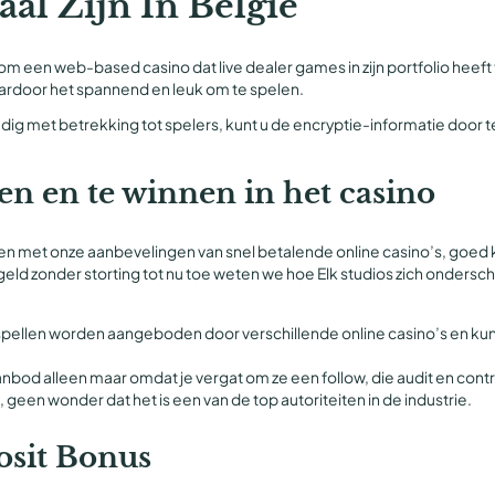
al Zijn In België
om een web-based casino dat live dealer games in zijn portfolio heeft t
ardoor het spannend en leuk om te spelen.
dig met betrekking tot spelers, kunt u de encryptie-informatie door t
en en te winnen in het casino
men met onze aanbevelingen van snel betalende online casino’s, goed
 geld zonder storting tot nu toe weten we hoe Elk studios zich ondersch
ckspellen worden aangeboden door verschillende online casino’s en 
anbod alleen maar omdat je vergat om ze een follow, die audit en contro
 geen wonder dat het is een van de top autoriteiten in de industrie.
osit Bonus