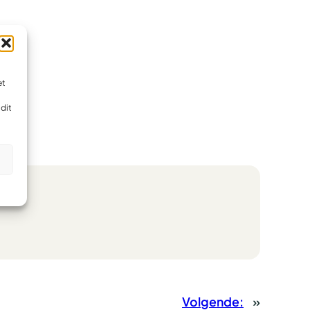
et
dit
Volgende:
»