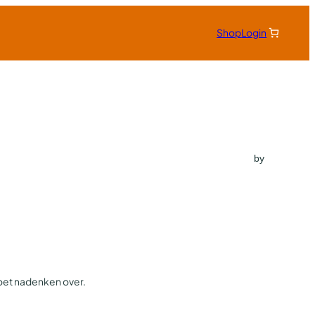
Shop
Login
by
moet nadenken over.