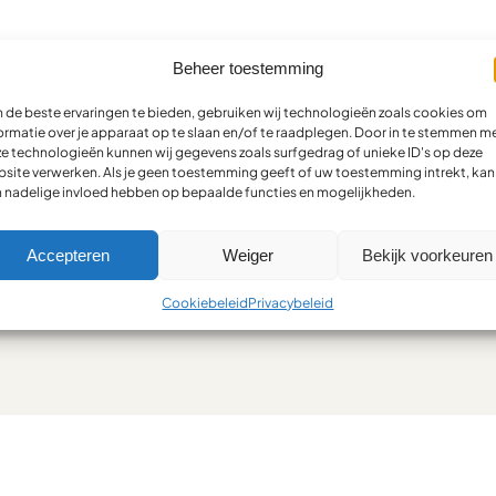
Beheer toestemming
de beste ervaringen te bieden, gebruiken wij technologieën zoals cookies om
ormatie over je apparaat op te slaan en/of te raadplegen. Door in te stemmen m
e technologieën kunnen wij gegevens zoals surfgedrag of unieke ID's op deze
site verwerken. Als je geen toestemming geeft of uw toestemming intrekt, kan 
 nadelige invloed hebben op bepaalde functies en mogelijkheden.
Accepteren
Weiger
Bekijk voorkeuren
Cookiebeleid
Privacybeleid