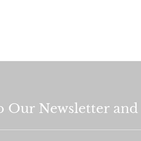
o Our Newsletter and