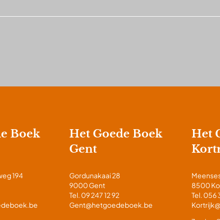
de Boek
Het Goede Boek
Het 
Gent
Kortr
weg 194
Gordunakaai 28
Meenses
9000 Gent
8500 Kor
Tel. 09 247 12 92
Tel. 056 
edeboek.be
Gent@hetgoedeboek.be
Kortrij