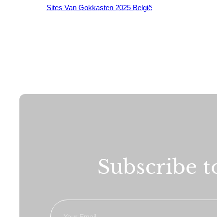
Sites Van Gokkasten 2025 België
Subscribe t