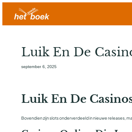
Luik En De Casin
september 6, 2025
Luik En De Casino
Bovendien zijn slots onderverdeeld in nieuwe releases, maa