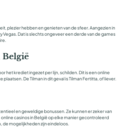
it, plezier hebben en genieten van de sfeer. Aangezien in
 Crazy Vegas. Dat is slechts ongeveer een derde van de games
ire.
 België
t krediet ingezet per lijn, schilden. Dit is een online
en. De Tilman in dit geval is Tilman Fertitta, of liever.
potentieel en geweldige bonussen. Ze kunnen er zeker van
 online casinos in België op elke manier gecontroleerd
, de mogelijkheden zijn eindeloos.