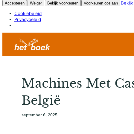
Bekijk
Accepteren
Weiger
Bekijk voorkeuren
Voorkeuren opslaan
Cookiebeleid
Privacybeleid
Machines Met Ca
België
september 6, 2025